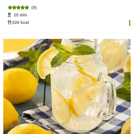
(9)
25 min
520 kcal