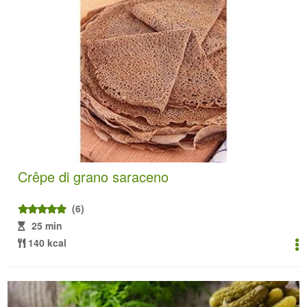
Crêpe di grano saraceno
(6)
25 min
140 kcal