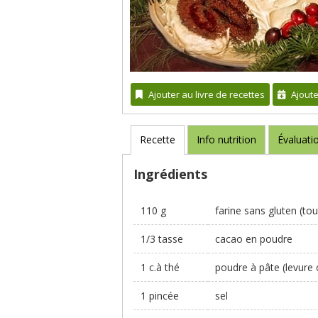
Ajouter au livre de recettes
Ajout
Recette
Info nutrition
Évaluati
Ingrédients
110 g
farine sans gluten (to
1/3 tasse
cacao en poudre
1 c.à thé
poudre à pâte (levure
1 pincée
sel