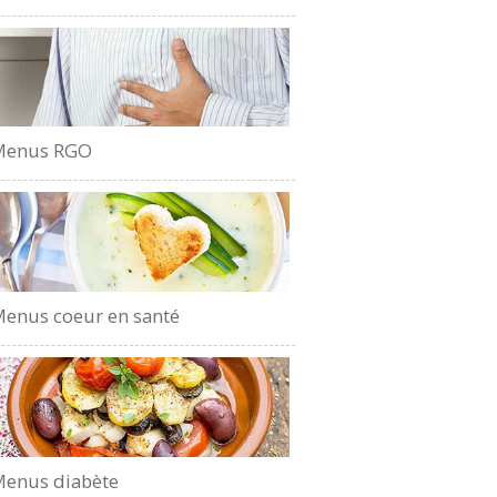
Menus RGO
enus coeur en santé
enus diabète