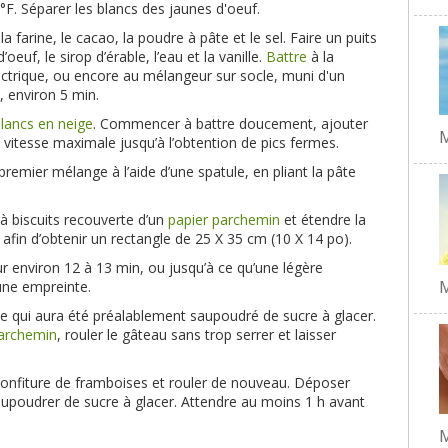
°F. Séparer les blancs des jaunes d'oeuf.
 farine, le cacao, la poudre à pâte et le sel. Faire un puits
oeuf, le sirop d’érable, l’eau et la vanille.
Battre
à la
ctrique, ou encore au mélangeur sur socle, muni d'un
, environ 5 min.
lancs en neige
. Commencer à battre doucement, ajouter
M
à vitesse maximale jusqu’à l’obtention de pics fermes.
premier mélange à l’aide d’une spatule, en pliant la pâte
à biscuits recouverte d’un
papier parchemin
et étendre la
afin d’obtenir un rectangle de 25 X 35 cm (10 X 14 po).
our environ 12 à 13 min, ou jusqu’à ce qu’une légère
M
une empreinte.
lle qui aura été préalablement saupoudré de sucre à glacer.
parchemin
, rouler le gâteau sans trop serrer et laisser
confiture de framboises et rouler de nouveau. Déposer
aupoudrer de sucre à glacer. Attendre au moins 1 h avant
M