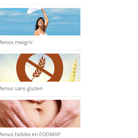
enus maigrir
enus sans gluten
enus faibles en FODMAP