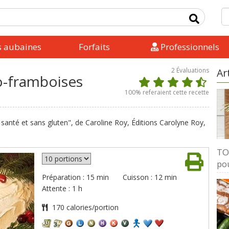
s aubaines
Forfaits
Professionnels
2
Évaluations
Ar
o-framboises
100
% referaient cette recette
, santé et sans gluten", de Caroline Roy, Éditions Carolyne Roy,
TOP
pou
Préparation : 15 min
Cuisson : 12 min
Attente : 1 h
170 calories/portion