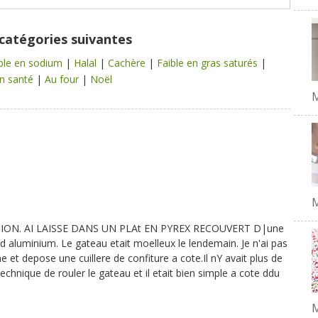
 catégories suivantes
ble en sodium
|
Halal
|
Cachère
|
Faible en gras saturés
|
n santé
|
Au four
|
Noël
M
TION. AI LAISSE DANS UN PLAt EN PYREX RECOUVERT D|une
r d aluminium. Le gateau etait moelleux le lendemain. Je n'ai pas
e et depose une cuillere de confiture a cote.Il nY avait plus de
echnique de rouler le gateau et il etait bien simple a cote ddu
M