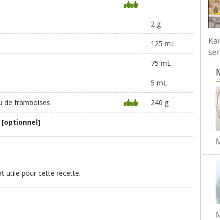
2 g
Kar
125 mL
ser
75 mL
5 mL
ou de framboises
240 g
e
[optionnel]
M
t utile pour cette recette.
M