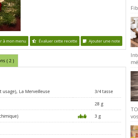
Fi
er à mon menu
Évaluer cette recette
Ajouter une note
Int
ons (
2
)
mé
ut usage), La Merveilleuse
3/4 tasse
28 g
TO
vos
 chimique)
3 g