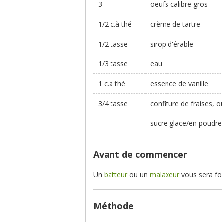
3
oeufs calibre gros
1/2 c.à thé
crème de tartre
1/2 tasse
sirop d'érable
1/3 tasse
eau
1 c.à thé
essence de vanille
3/4 tasse
confiture de fraises, 
sucre glace/en poudr
Avant de commencer
Un
batteur
ou un
malaxeur
vous sera for
Méthode