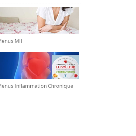
Menus MII
enus Inflammation Chronique