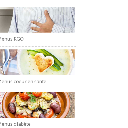
Menus RGO
enus coeur en santé
enus diabète