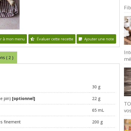
Fi
er à mon menu
Évaluer cette recette
Ajouter une note
Int
ons (
2
)
mé
30 g
de pin)
[optionnel]
22 g
TO
vos
65 mL
és finement
200 g