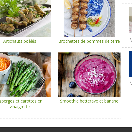
Artichauts poêlés
Brochettes de pommes de terre
M
sperges et carottes en
Smoothie betterave et banane
vinaigrette