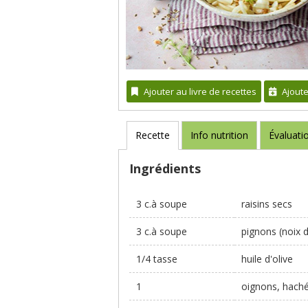
Ajouter au livre de recettes
Ajout
Recette
Info nutrition
Évaluati
Ingrédients
3 c.à soupe
raisins secs
3 c.à soupe
pignons (noix 
1/4 tasse
huile d'olive
1
oignons, hach