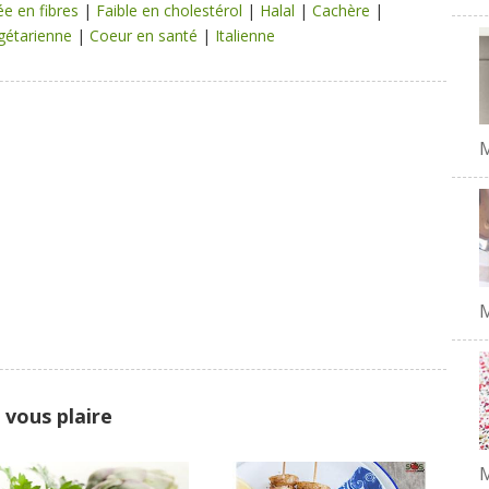
ée en fibres
|
Faible en cholestérol
|
Halal
|
Cachère
|
gétarienne
|
Coeur en santé
|
Italienne
M
 vous plaire
M