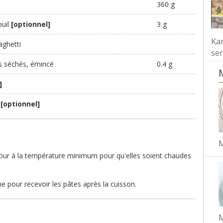
é
360 g
ouil
[optionnel]
3 g
Kar
aghetti
ser
s séchés, émincé
0.4 g
]
t
[optionnel]
M
 four à la température minimum pour qu'elles soient chaudes
ne pour recevoir les pâtes après la cuisson.
M