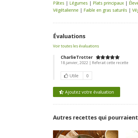
Pâtes
|
Légumes
|
Plats principaux
|
Élev
Végétalienne
|
Faible en gras saturés
|
Vé
Évaluations
Voir toutes les évaluations
CharlieTrotter
18 janvier, 2022 | Referait cette recette
Utile
0
Ajoutez votre évaluation
Autres recettes qui pourraient