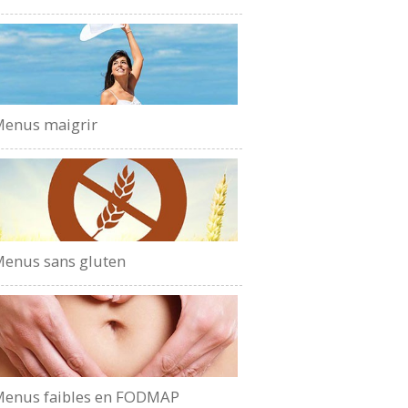
enus maigrir
enus sans gluten
enus faibles en FODMAP