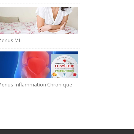
Menus MII
enus Inflammation Chronique