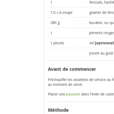
1
fenouils, hach
1/2 c.à soupe
graines de fen
280 g
bucatini, ou sp
1
piments rouge
1 pincée
sel
[optionnel
poivre au goû
Avant de commencer
Préchauffer les assiettes de service au
au moment de servir.
Placer une
passoire
dans l'évier de cuisi
Méthode