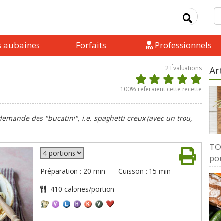
s aubaines
Forfaits
Professionnels
2
Évaluations
Ar
100
% referaient cette recette
 demande des "bucatini", i.e. spaghetti creux (avec un trou,
TOP
pou
Préparation : 20 min
Cuisson : 15 min
410 calories/portion