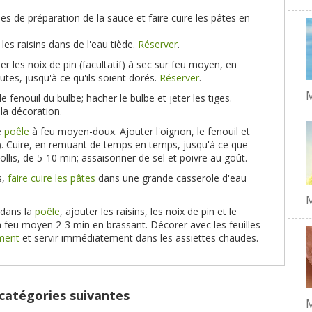
s de préparation de la sauce et faire cuire les pâtes en
les raisins dans de l'eau tiède.
Réserver
.
iller les noix de pin (facultatif) à sec sur feu moyen, en
tes, jusqu'à ce qu'ils soient dorés.
Réserver
.
M
de fenouil du bulbe; hacher le bulbe et jeter les tiges.
la décoration.
e
poêle
à feu moyen-doux. Ajouter l'oignon, le fenouil et
if). Cuire, en remuant de temps en temps, jusqu'à ce que
mollis, de 5-10 min; assaisonner de sel et poivre au goût.
s,
faire cuire les pâtes
dans une grande casserole d'eau
M
 dans la
poêle
, ajouter les raisins, les noix de pin et le
à feu moyen 2-3 min en brassant. Décorer avec les feuilles
ement
et servir immédiatement dans les assiettes chaudes.
 catégories suivantes
M