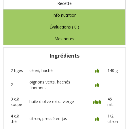
Recette
Info nutrition
Évaluations (
8
)
Mes notes
Ingrédients
2 tiges
céleri, haché
140 g
oignons verts, hachés
2
finement
3 c.à
45
huile d'olive extra vierge
soupe
mL
4 c.à
1/2
citron, pressé en jus
thé
citron