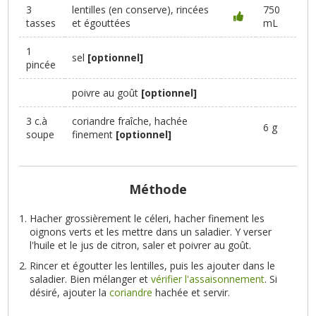
3
lentilles (en conserve), rincées
750
tasses
et égouttées
mL
1
sel
[optionnel]
pincée
poivre au goût
[optionnel]
3 c.à
coriandre fraîche, hachée
6 g
soupe
finement
[optionnel]
Méthode
Hacher grossièrement le céleri, hacher finement les
oignons verts et les mettre dans un saladier. Y verser
l'huile et le jus de citron, saler et poivrer au goût.
Rincer et égoutter les lentilles, puis les ajouter dans le
saladier. Bien mélanger et
vérifier l'assaisonnement
. Si
désiré, ajouter la
coriandre
hachée et servir.