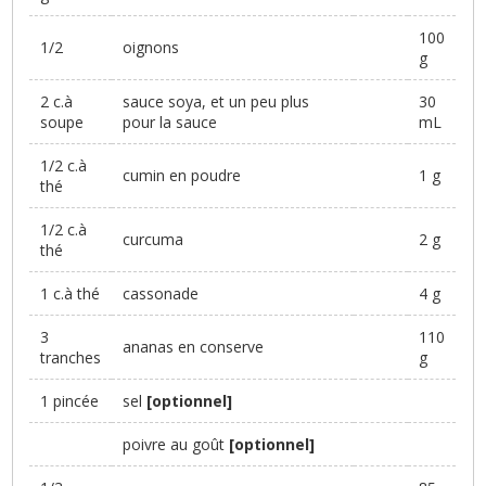
100
1/2
oignons
g
2 c.à
sauce soya, et un peu plus
30
soupe
pour la sauce
mL
1/2 c.à
cumin en poudre
1 g
thé
1/2 c.à
curcuma
2 g
thé
1 c.à thé
cassonade
4 g
3
110
ananas en conserve
tranches
g
1 pincée
sel
[optionnel]
poivre au goût
[optionnel]