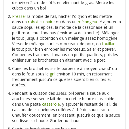
d'environ 2 cm de côté, en éliminant le gras. Mettre les
cubes dans un bol.
Presser
la moitié de l'ail, hacher l'oignon et les mettre
dans un
robot culinaire
ou dans un
mélangeur
. Y ajouter la
sauce soja, les épices, la moitié de la cassonade et un
petit morceau d'ananas (environ
de tranche). Mélanger
¼
le tout jusqu'à obtention d'un mélange assez homogène.
Verser le mélange sur les morceaux de porc, en
touillant
le tout pour bien enrober les morceaux. Saler et poivrer.
Couper les tranches d'ananas en petits quartiers, puis les
enfiler sur les brochettes en alternant avec le porc.
Cuire les brochettes sur le barbecue à 'moyen-chaud' ou
dans le four sous le
gril
environ 10 min, en retournant
fréquemment jusqu'à ce qu'elles soient bien cuites et
dorées.
Pendant la cuisson des
satés
,
préparer la sauce aux
arachides : verser le lait de coco et le beurre d'arachide
dans une petite
casserole
, y ajouter le restant de l'ail, de
cassonade et quelques cuillères à thé de sauce soja.
Chauffer doucement, en brassant, jusqu'à ce que la sauce
soit lisse et chaude. Garder au chaud.
Servir les brochettes avec la sauce.