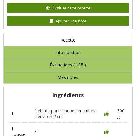
Évaluer cette recette
Ajouter une note
Recette
Info nutrition
Évaluations (
105
)
Mes notes
Ingrédients
filets de porc, coupés en cubes
300
1
d'environ 2 cm
g
1
ail
gousse