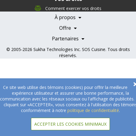
Direction
Nutrition
Comment exercer vos droits
Carrières
À propos
Nos partenaires
Témoignages
Offre
Devenir Partenaire
Professionnels de la santé
Partenaires
© 2005-2026
Sukha Technologies Inc
.
SOS Cuisine
. Tous droits
réservés.
Ce site web utilise des témoins (cookies) pour offrir la meilleure
expérience utilisateur et assurer une bonne performance, la
communication avec les réseaux sociaux ou l'affichage de publicités.
cliquant sur «ACCEPTER», vous consentez à l'utilisation des témoin
conformément à notre
politique de confidentialité
.
ACCEPTER LES COOKIES MINIMAUX