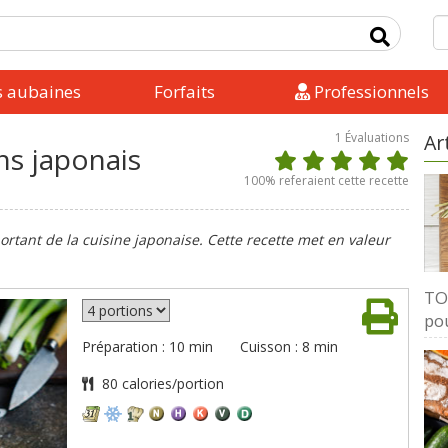
s aubaines
Forfaits
Professionnels
1
Évaluations
Ar
s japonais
100
% referaient cette recette
tant de la cuisine japonaise. Cette recette met en valeur
TOP
pou
Préparation : 10 min
Cuisson : 8 min
80 calories/portion