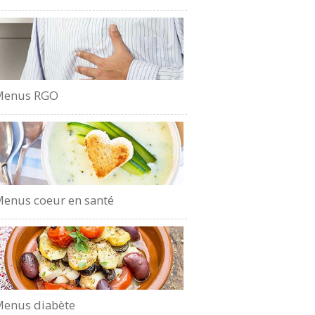
Menus RGO
enus coeur en santé
enus diabète