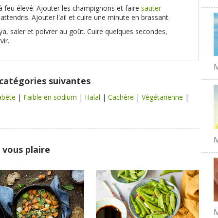
 feu élevé. Ajouter les champignons et faire
sauter
ttendris. Ajouter l'ail et cuire une minute en brassant.
ya, saler et poivrer au goût. Cuire quelques secondes,
ir.
M
 catégories suivantes
abète
|
Faible en sodium
|
Halal
|
Cachère
|
Végétarienne
|
M
 vous plaire
M