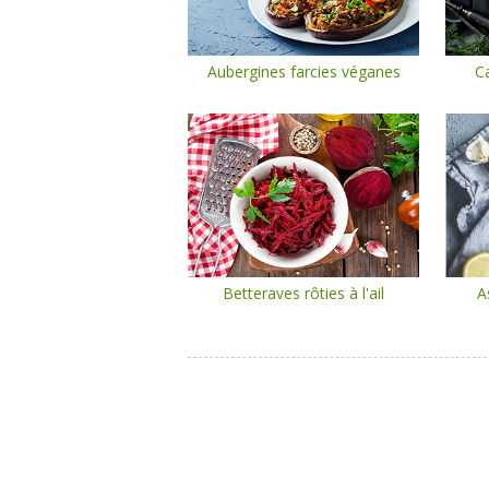
Aubergines farcies véganes
Ca
Betteraves rôties à l'ail
A