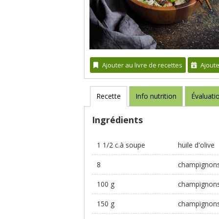
Ajouter au livre de recettes
Ajout
Recette
Info nutrition
Évaluati
Ingrédients
1 1/2 c.à soupe
huile d'olive
8
champignons 
100 g
champignons 
150 g
champignons