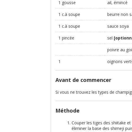
1 gousse
ail, émincé
1 c.à soupe
beurre non s
1 c.à soupe
sauce soya
1 pincée
sel
[optionn
poivre au go
1
oignons vert
Avant de commencer
Si vous ne trouvez les types de champign
Méthode
Couper les tiges des shiitake et
éliminer la base des shimeji pu