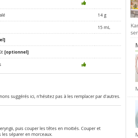
alé
14 g
Kar
15 mL
ser
el]
ût
[optionnel]
s
M
ons suggérés ici, n'hésitez pas à les remplacer par d'autres.
 eryngii, puis couper les têtes en moitiés. Couper et
M
is les séparer en morceaux.