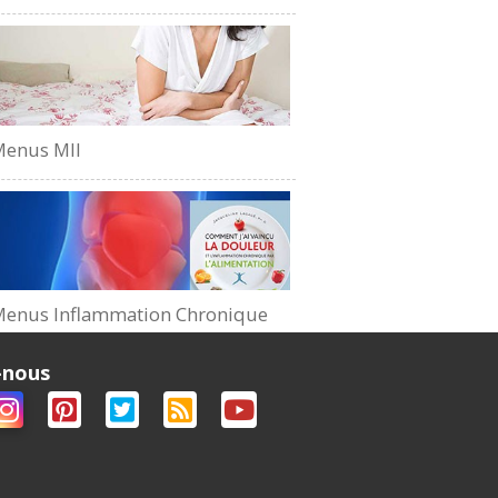
Menus MII
enus Inflammation Chronique
-nous