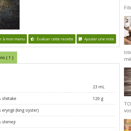
Fi
er à mon menu
Évaluer cette recette
Ajouter une note
Int
ons (
1
)
mé
23 mL
shiitake
120 g
TO
vos
eryngii (king oyster)
 shimeji