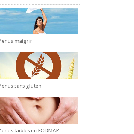
enus maigrir
enus sans gluten
enus faibles en FODMAP