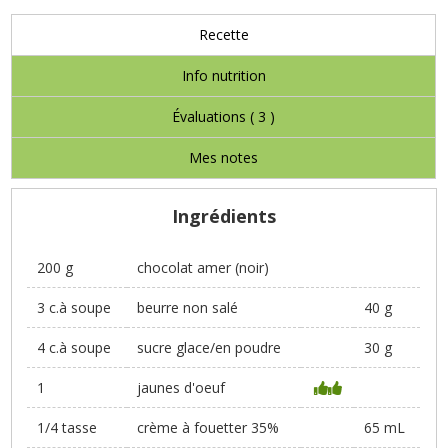
Recette
Info nutrition
Évaluations (
3
)
Mes notes
Ingrédients
200 g
chocolat amer (noir)
3 c.à soupe
beurre non salé
40 g
4 c.à soupe
sucre glace/en poudre
30 g
1
jaunes d'oeuf
1/4 tasse
crème à fouetter 35%
65 mL