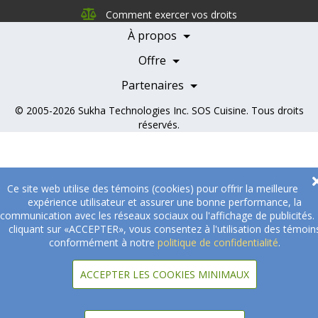
Nutrition
Comment exercer vos droits
Carrières
À propos
Nos partenaires
Témoignages
Offre
Devenir Partenaire
Professionnels de la santé
Partenaires
© 2005-2026
Sukha Technologies Inc
.
SOS Cuisine
. Tous droits
réservés.
Ce site web utilise des témoins (cookies) pour offrir la meilleure
expérience utilisateur et assurer une bonne performance, la
communication avec les réseaux sociaux ou l'affichage de publicités.
cliquant sur «ACCEPTER», vous consentez à l'utilisation des témoin
conformément à notre
politique de confidentialité
.
ACCEPTER LES COOKIES MINIMAUX