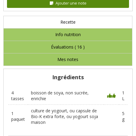
Ajouter une note
Recette
Info nutrition
Évaluations (
16
)
Mes notes
Ingrédients
4
boisson de soya, non sucrée,
1
tasses
enrichie
L
culture de yogourt, ou capsule de
1
5
Bio-K extra forte, ou yogourt soja
paquet
g
maison