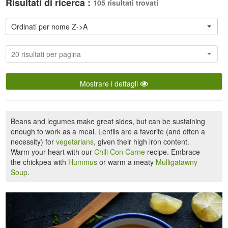
Risultati di ricerca :
105 risultati trovati
Ordinati per nome Z->A
20 risultati per pagina
Mostrare i dettagli
Beans and legumes make great sides, but can be sustaining
enough to work as a meal. Lentils are a favorite (and often a
necessity) for
vegetarians
, given their high iron content.
Warm your heart with our
Chili Con Carne
recipe. Embrace
the chickpea with
Hummus
or warm a meaty
Mulligatawny
Soup
.