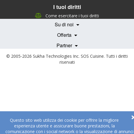
I tuoi diritti
Chi siamo
Management Team
Come esercitare i tuoi diritti
Team Nutrizione
Su di noi
Testimonials
Partner
Servizi e Tariffe
Offerta
Medici e Professionisti
Becoming a Partner
Partner
© 2005-2026
Sukha Technologies Inc
.
SOS Cuisine
. Tutti i diritti
riservati
Questo sito web utilizza dei cookie per offrire la migliore
esperienza utente e assicurare buone prestazioni, la
comunicazione con i social network o la visualizzazione di annunci