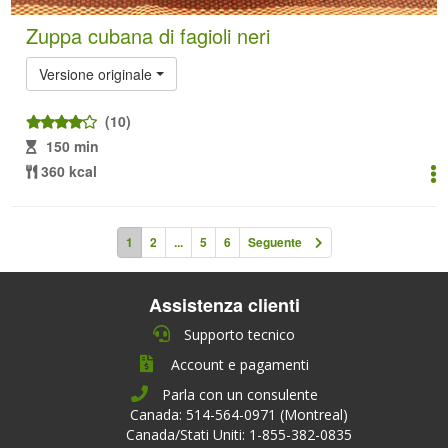
Zuppa cubana di fagioli neri
Versione originale
(10)
150 min
360 kcal
1
2
...
5
6
Seguente
Assistenza clienti
Supporto tecnico
Account e pagamenti
Parla con un consulente
Canada: 514-564-0971 (Montreal)
Canada/Stati Uniti: 1-855-382-0835