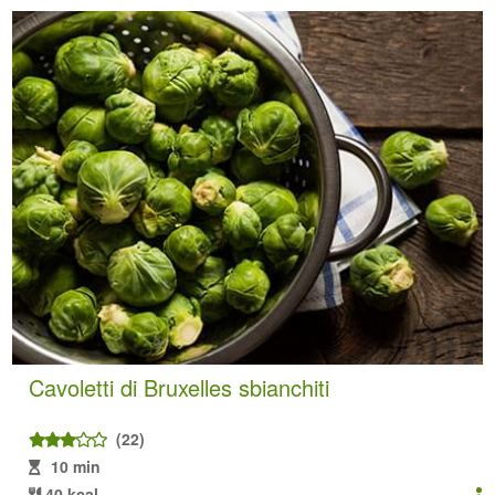
Cavoletti di Bruxelles sbianchiti
(22)
10 min
40 kcal