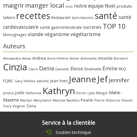
manger local
maigrir
notre équipe
Noël
produits
noix
recettes
santé
santé
laitiers
Restaurant
Saint-Valentin
TOP 10
cardiovasculaire
sucreries
santé gastrointestinale
viande
végétarisme
véganisme
témoignages
Auteurs
Andrea
Amanda
Alessandra
Alexa
Annie
Antonella
Bernard
Anne-Hélène
Cinzia
Dania
Émilie
Éloïse
FKQ
Emanuela
Claire
Danielle
Jeanne
Jef
Jennifer
FQMC
Jean-Yves
Gary
Hélène
Isabelle
Kathryn
Marie-
Joëlle
Jessica
Katharina
Margot
Keren
Lyna
Maxime
Pearle
Marilyn
Marjolaine
Marysia
Nautilus
Pierre
Rebecca
Steven
Zeina
Virginie
Tracy
Service à la clientèle
Soutien technique