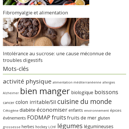
Fibromyalgie et alimentation
Intolérance au sucrose: une cause méconnue de
troubles digestifs
Mots-clés
activité physique
alimentation méditerranéenne
allergies
bien manger
boissons
biologique
Alzheimer
cuisine du monde
colon irritable/SII
cancer
économiser
diabète
enfants
épices
Cétogène
environnement
FODMAP
fruits
fruits de mer
gluten
événements
légumes
légumineuses
herbes
hockey
grossesse
LCHF