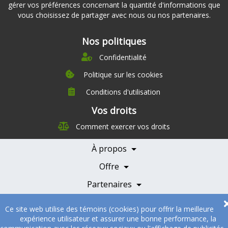
gérer vos préférences concernant la quantité d'informations que
vous choisissez de partager avec nous ou nos partenaires.
Nos politiques
Confidentialité
Politique sur les cookies
Conditions d'utilisation
À propos
Vos droits
Direction
Comment exercer vos droits
Nutrition
Carrières
À propos
Nos partenaires
Témoignages
Offre
Devenir Partenaire
Professionnels de la santé
Partenaires
© 2005-2026
Sukha Technologies Inc
.
SOS Cuisine
. Tous droits
Ce site web utilise des témoins (cookies) pour offrir la meilleure
réservés.
expérience utilisateur et assurer une bonne performance, la