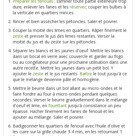
Préparer les fenouils
: Éliminer toute partie extérieure trop
dure; enlever les fanes et les
réserver
; couper les bulbes à
la verticale en quartiers minces.
Rincer et bien assécher les pétoncles. Saler et poivrer.
Couper la moitié des limes en quartiers. Râper finement le
zeste
et presser le jus des limes restantes. Verser la
moitié du jus et du zeste sur les pétoncles.
Séparer les blancs et les jaunes d'oeuf. Mettre les blancs
dans un bocal en verre avec couvercle et garder au frigo
ou au congélateur pour une prochaine utilisation dans une
autre recette. Mettre les jaunes dans un petit bol. Y
ajouter le
zeste
et le jus restants.
Battre
le tout jusqu'à ce
que le mélange devienne pâle et homogène.
Mettre le beurre dans un bol allant au micro-ondes et le
faire fondre au four à micro-ondes pendant quelques
secondes. Verser le beurre graduellement dans le mélange
d'oeuf et lime, en
fouettant
jusqu'à consistance un peu
épaisse. Hacher finement les fanes de fenouil et les
ajouter au mélange. Saler et poivrer.
Badigeonner les quartiers de fenouil avec l'huile d'olive et
les cuire sur la grille chaude 3-4 min, en les retournant 1