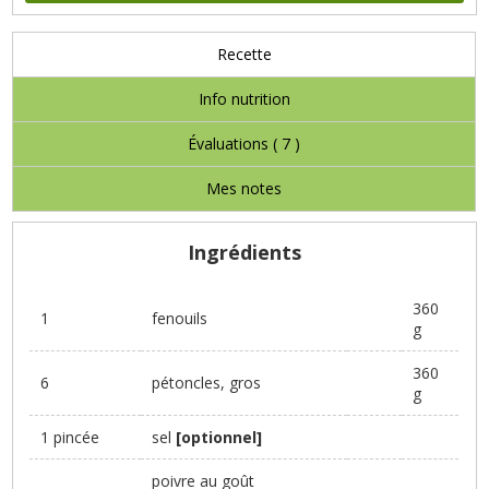
Recette
Info nutrition
Évaluations (
7
)
Mes notes
Ingrédients
360
1
fenouils
g
360
6
pétoncles, gros
g
1 pincée
sel
[optionnel]
poivre au goût