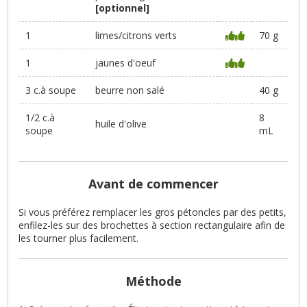
[optionnel]
1
limes/citrons verts
70 g
1
jaunes d'oeuf
3 c.à soupe
beurre non salé
40 g
1/2 c.à
8
huile d'olive
soupe
mL
Avant de commencer
Si vous préférez remplacer les gros pétoncles par des petits,
enfilez-les sur des brochettes à section rectangulaire afin de
les tourner plus facilement.
Méthode