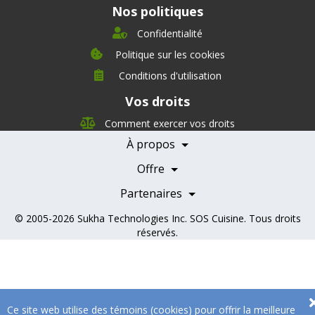
Nos politiques
Confidentialité
Politique sur les cookies
Conditions d'utilisation
À propos
Vos droits
Direction
Nutrition
Comment exercer vos droits
Carrières
À propos
Nos partenaires
Témoignages
Offre
Devenir Partenaire
Professionnels de la santé
Partenaires
© 2005-2026
Sukha Technologies Inc
.
SOS Cuisine
. Tous droits
réservés.
Ce site web utilise des témoins (cookies) pour offrir la meilleure