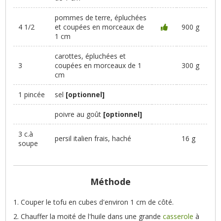
pommes de terre, épluchées
4 1/2
et coupées en morceaux de
900 g
1 cm
carottes, épluchées et
3
coupées en morceaux de 1
300 g
cm
1 pincée
sel
[optionnel]
poivre au goût
[optionnel]
3 c.à
persil italien frais, haché
16 g
soupe
Méthode
Couper le tofu en cubes d'environ 1 cm de côté.
Chauffer la moité de l'huile dans une grande
casserole
à