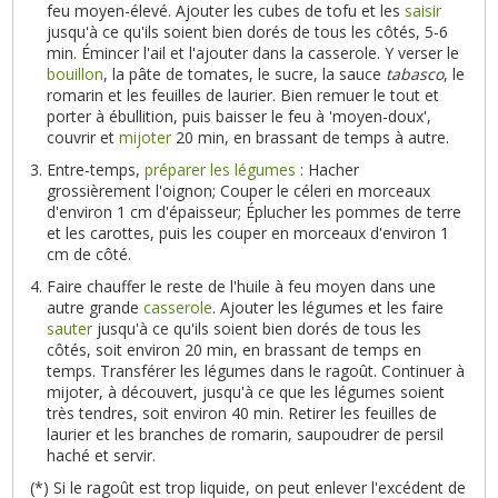
feu moyen-élevé. Ajouter les cubes de tofu et les
saisir
jusqu'à ce qu'ils soient bien dorés de tous les côtés, 5-6
min. Émincer l'ail et l'ajouter dans la casserole. Y verser le
bouillon
, la pâte de tomates, le sucre, la sauce
tabasco
, le
romarin et les feuilles de laurier. Bien remuer le tout et
porter à ébullition, puis baisser le feu à 'moyen-doux',
couvrir et
mijoter
20 min, en brassant de temps à autre.
Entre-temps,
préparer les légumes
: Hacher
grossièrement l'oignon; Couper le céleri en morceaux
d'environ 1 cm d'épaisseur; Éplucher les pommes de terre
et les carottes, puis les couper en morceaux d'environ 1
cm de côté.
Faire chauffer le reste de l'huile à feu moyen dans une
autre grande
casserole
. Ajouter les légumes et les faire
sauter
jusqu'à ce qu'ils soient bien dorés de tous les
côtés, soit environ 20 min, en brassant de temps en
temps. Transférer les légumes dans le ragoût. Continuer à
mijoter, à découvert, jusqu'à ce que les légumes soient
très tendres, soit environ 40 min. Retirer les feuilles de
laurier et les branches de romarin, saupoudrer de persil
haché et servir.
(*) Si le ragoût est trop liquide, on peut enlever l'excédent de