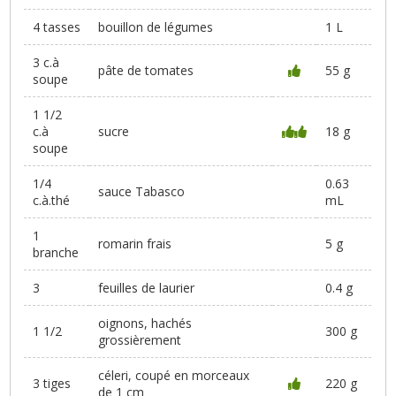
4 tasses
bouillon de légumes
1 L
3 c.à
pâte de tomates
55 g
soupe
1 1/2
c.à
sucre
18 g
soupe
1/4
0.63
sauce Tabasco
c.à.thé
mL
1
romarin frais
5 g
branche
3
feuilles de laurier
0.4 g
oignons, hachés
1 1/2
300 g
grossièrement
céleri, coupé en morceaux
3 tiges
220 g
de 1 cm