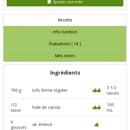
Ajouter une note
Recette
Info nutrition
Évaluations (
18
)
Mes notes
Ingrédients
3 1/2
700 g
tofu ferme régulier
tasses
1/2
100
huile de canola
tasse
mL
6
ail, émincé
gousses