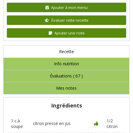
Ajouter à mon menu
Évaluer cette recette
Ajouter une note
Recette
Info nutrition
Évaluations (
67
)
Mes notes
Ingrédients
1 c.à
1/2
citron pressé en jus
soupe
citron