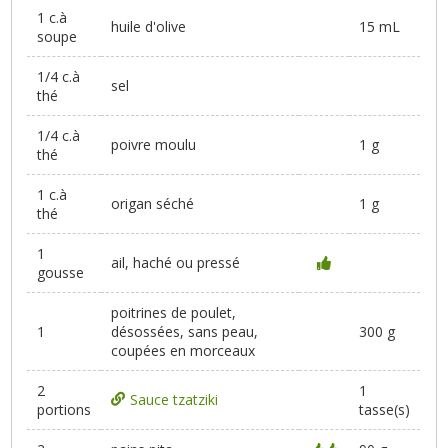
1 c.à
huile d'olive
15 mL
soupe
1/4 c.à
sel
thé
1/4 c.à
poivre moulu
1 g
thé
1 c.à
origan séché
1 g
thé
1
ail, haché ou pressé
gousse
poitrines de poulet,
1
désossées, sans peau,
300 g
coupées en morceaux
2
1
Sauce tzatziki
portions
tasse(s)