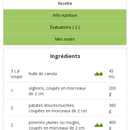
Recette
Info nutrition
Évaluations (
2
)
Mes notes
Ingrédients
3 c.à
45
huile de canola
soupe
mL
oignons, coupés en morceaux
200
1
de 2 cm
g
patates douces/sucrées,
360
2
coupées en morceaux de 2 cm
g
poivrons jaunes ou rouges,
400
2
coupés en morceaux de 2 cm
g