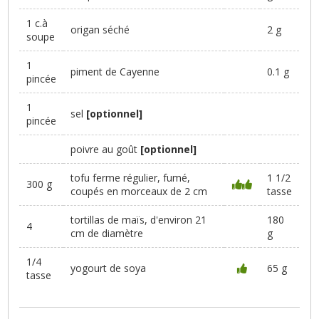
1 c.à
origan séché
2 g
soupe
1
piment de Cayenne
0.1 g
pincée
1
sel
[optionnel]
pincée
poivre au goût
[optionnel]
tofu ferme régulier, fumé,
1 1/2
300 g
coupés en morceaux de 2 cm
tasse
tortillas de maïs, d'environ 21
180
4
cm de diamètre
g
1/4
yogourt de soya
65 g
tasse