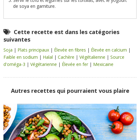
Servir le tofu et légumes sur les tortillas, avec le yogourt
de soya en garniture.
Cette recette est dans les catégories
suivantes
Soja
|
Plats principaux
|
Élevée en fibres
|
Élevée en calcium
|
Faible en sodium
|
Halal
|
Cachère
|
Végétalienne
|
Source
d'oméga-3
|
Végétarienne
|
Élevée en fer
|
Mexicaine
Autres recettes qui pourraient vous plaire