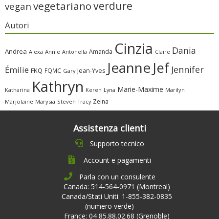
verdure
vegetariano
vegan
Autori
Cinzia
Dania
Andrea
Amanda
Alexa
Annie
Antonella
Claire
Jeanne
Jef
Jennifer
Émilie
FKQ
FQMC
Jean-Yves
Gary
Kathryn
Marie-Maxime
Katharina
Marilyn
Keren
Lyna
Zeina
Marjolaine
Marysia
Steven
Tracy
Assistenza clienti
Supporto tecnico
Account e pagamenti
Parla con un consulente
Canada: 514-564-0971 (Montreal)
Canada/Stati Uniti: 1-855-382-0835
(numero verde)
France: 04 85.88.02.68 (Grenoble)