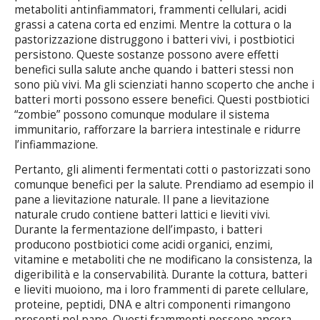
metaboliti antinfiammatori, frammenti cellulari, acidi
grassi a catena corta ed enzimi. Mentre la cottura o la
pastorizzazione distruggono i batteri vivi, i postbiotici
persistono. Queste sostanze possono avere effetti
benefici sulla salute anche quando i batteri stessi non
sono più vivi. Ma gli scienziati hanno scoperto che anche i
batteri morti possono essere benefici. Questi postbiotici
“zombie” possono comunque modulare il sistema
immunitario, rafforzare la barriera intestinale e ridurre
l’infiammazione.
Pertanto, gli alimenti fermentati cotti o pastorizzati sono
comunque benefici per la salute. Prendiamo ad esempio il
pane a lievitazione naturale. Il pane a lievitazione
naturale crudo contiene batteri lattici e lieviti vivi.
Durante la fermentazione dell’impasto, i batteri
producono postbiotici come acidi organici, enzimi,
vitamine e metaboliti che ne modificano la consistenza, la
digeribilità e la conservabilità. Durante la cottura, batteri
e lieviti muoiono, ma i loro frammenti di parete cellulare,
proteine, peptidi, DNA e altri componenti rimangono
presenti nel pane. Questi frammenti possono ancora