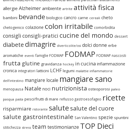
attività fisica
Alzheimer
allergie
ambiente
artrite
bevande
cheto
cancro
bambini
biologico
carne
cereali
colon irritabile
colazione
chetogenico
comorbidita
cucine del mondo
consigli
consigli-pratici
dessert
dimagrire
diabete
dolci
donne
erbe
diverticolite/osi
FODMAP
aromatiche
famiglie FODMAP
FODMAP nascosti
eventi
frutta
glutine
in cucina
infiammazione
gravidanza
hockey
LCHF
cronica
latticini
legumi
integratori
malattie infiammatorie
mangiare sano
mangiare locale
dell’intestino
nutrizionista
Natale
noci
osteoporosi
menopausa
paleo
ricette
pesci/frutti di mare
reflusso gastroesofageo
pasqua
pasta
salute
salute del cuore
risparmiare
ristorante
salute gastrointestinale
spezie
spuntini
San Valentino
TOP Dieci
team
testimonianze
stitichezza
stress