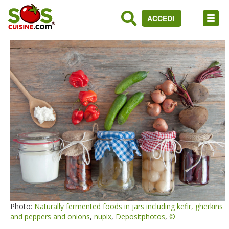
ACCEDI
Photo:
Naturally fermented foods in jars including kefir, gherkins
and peppers and onions
,
nupix
,
Depositphotos
,
©