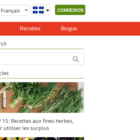
CONNEXION
Recettes
Blogue
rch
cles
15: Recettes aux fines herbes,
 utiliser les surplus