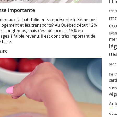
m
ense importante
canc
mo
identaux l’achat d’aliments représente le 3ème post
éc
 logement et les transports? Au Québec c’était 12%
pas si longtemps, mais c’est désormais 15% en
évé
ges à faible revenu. Il est donc très important de
me
 base.
lé
tuts
ma
produ
Saint-
card
sucr
vég
Aut
Aless