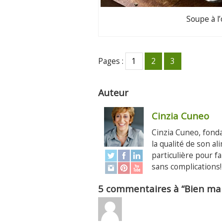
Soupe à l’
Pages :
1
2
3
Auteur
Cinzia Cuneo
Cinzia Cuneo, fonda
la qualité de son a
particulière pour 
sans complications!
5 commentaires à “Bien man