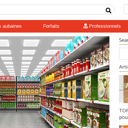
s aubaines
Forfaits
Professionnels
Sea
Arti
TOP 
pour