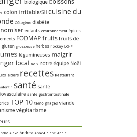
anger
boissons
biologique
cuisine du
colon irritable/SII
er
nde
diabète
Cétogène
onomiser
enfants
épices
environnement
FODMAP
fruits
fruits de
nements
r
gluten
herbes
hockey
grossesse
LCHF
gumes
maigrir
légumineuses
nger local
notre équipe
Noël
noix
recettes
its laitiers
Restaurant
santé
santé
Valentin
iovasculaire
santé gastrointestinale
TOP 10
viande
eries
témoignages
végétarisme
anisme
eurs
Andrea
andra
Alexa
Annie
Anne-Hélène