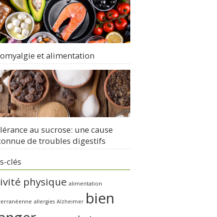
romyalgie et alimentation
olérance au sucrose: une cause
onnue de troubles digestifs
s-clés
ivité physique
alimentation
bien
terranéenne
allergies
Alzheimer