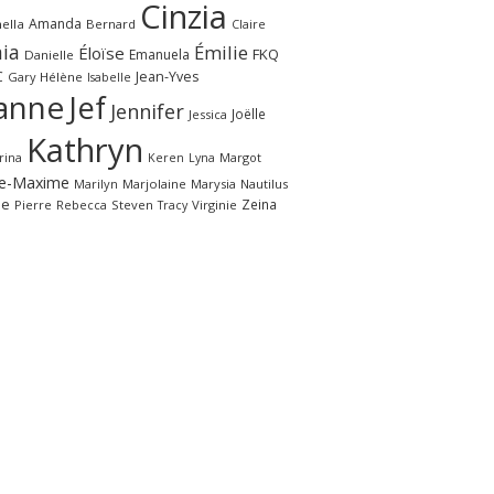
Cinzia
Amanda
ella
Bernard
Claire
ia
Émilie
Éloïse
FKQ
Emanuela
Danielle
C
Jean-Yves
Gary
Hélène
Isabelle
anne
Jef
Jennifer
Joëlle
Jessica
Kathryn
rina
Margot
Keren
Lyna
e-Maxime
Marilyn
Marjolaine
Marysia
Nautilus
le
Zeina
Pierre
Rebecca
Steven
Virginie
Tracy