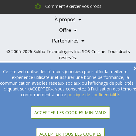
Direction
Comment exercer vos droits
Nutrition
Carrières
À propos
Nos partenaires
Témoignages
Offre
Devenir Partenaire
Professionnels de la santé
Partenaires
© 2005-2026
Sukha Technologies Inc
.
SOS Cuisine
. Tous droits
réservés.
Ce site web utilise des témoins (cookies) pour offrir la meilleure
expérience utilisateur et assurer une bonne performance, la
communication avec les réseaux sociaux ou l'affichage de publicités.
cliquant sur «ACCEPTER», vous consentez à l'utilisation des témoin
conformément à notre
politique de confidentialité
.
ACCEPTER LES COOKIES MINIMAUX
ACCEPTER TOUS LES COOKIES