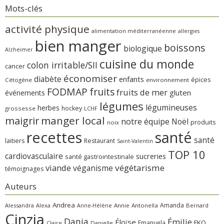
Mots-clés
activité physique
alimentation méditerranéenne
allergies
bien manger
boissons
biologique
Alzheimer
cuisine du monde
colon irritable/SII
cancer
économiser
diabète
enfants
épices
Cétogène
environnement
FODMAP
fruits
fruits de mer
gluten
événements
légumes
légumineuses
herbes
hockey
grossesse
LCHF
manger local
maigrir
notre équipe
Noël
produits
noix
recettes
santé
santé
laitiers
Restaurant
Saint-Valentin
TOP 10
cardiovasculaire
sucreries
santé gastrointestinale
viande
végétarisme
véganisme
témoignages
Auteurs
Andrea
Amanda
Alessandra
Alexa
Annie
Antonella
Bernard
Anne-Hélène
Cinzia
Dania
Émilie
Éloïse
FKQ
Emanuela
Claire
Danielle