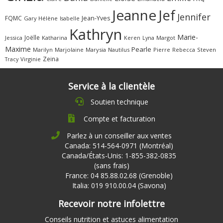
Jeanne
Jef
Jennifer
FQMC
Jean-Yves
Gary
Hélène
Isabelle
Kathryn
Marie-
Joëlle
Jessica
Katharina
Margot
Keren
Lyna
Maxime
Pearle
Marilyn
Marjolaine
Marysia
Nautilus
Pierre
Rebecca
Steven
Zeina
Virginie
Tracy
Service à la clientèle
Soutien technique
Compte et facturation
Parlez à un conseiller aux ventes
Canada: 514-564-0971 (Montréal)
Canada/États-Unis: 1-855-382-0835
(sans frais)
France: 04 85.88.02.68 (Grenoble)
Italia: 019 910.00.04 (Savona)
Recevoir notre infolettre
Conseils nutrition et astuces alimentation