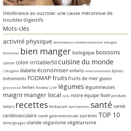
Intolérance au sucrose: une cause méconnue de
troubles digestifs
Mots-clés
activité physique
alimentation méditerranéenne
allergies
bien manger
boissons
biologique
Alzheimer
cuisine du monde
colon irritable/SII
cancer
économiser
diabète
enfants
épices
Cétogène
environnement
FODMAP
fruits
fruits de mer
gluten
événements
légumes
légumineuses
herbes
hockey
grossesse
LCHF
manger local
maigrir
notre équipe
Noël
produits
noix
recettes
santé
santé
laitiers
Restaurant
Saint-Valentin
TOP 10
cardiovasculaire
sucreries
santé gastrointestinale
viande
végétarisme
véganisme
témoignages