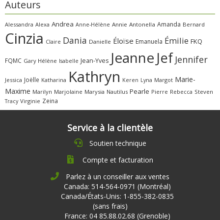
Auteurs
Andrea
Amanda
Alessandra
Alexa
Annie
Antonella
Bernard
Anne-Hélène
Cinzia
Dania
Émilie
Éloïse
FKQ
Emanuela
Claire
Danielle
Jeanne
Jef
Jennifer
FQMC
Jean-Yves
Gary
Hélène
Isabelle
Kathryn
Marie-
Joëlle
Jessica
Katharina
Margot
Keren
Lyna
Maxime
Pearle
Marilyn
Marjolaine
Marysia
Nautilus
Pierre
Rebecca
Steven
Zeina
Virginie
Tracy
Service à la clientèle
Soutien technique
Compte et facturation
Parlez à un conseiller aux ventes
Canada: 514-564-0971 (Montréal)
Canada/États-Unis: 1-855-382-0835
(sans frais)
France: 04 85.88.02.68 (Grenoble)