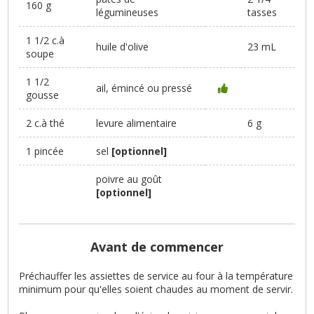
160 g
légumineuses
tasses
1 1/2 c.à
huile d'olive
23 mL
soupe
1 1/2
ail, émincé ou pressé
gousse
2 c.à thé
levure alimentaire
6 g
1 pincée
sel
[optionnel]
poivre au goût
[optionnel]
Avant de commencer
Préchauffer les assiettes de service au four à la température
minimum pour qu'elles soient chaudes au moment de servir.