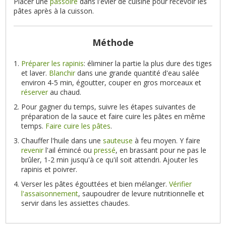
Placer une
passoire
dans l'évier de cuisine pour recevoir les
pâtes après à la cuisson.
Méthode
Préparer les rapinis
: éliminer la partie la plus dure des tiges
et laver.
Blanchir
dans une grande quantité d'eau salée
environ 4-5 min, égoutter, couper en gros morceaux et
réserver
au chaud.
Pour gagner du temps, suivre les étapes suivantes de
préparation de la sauce et faire cuire les pâtes en même
temps.
Faire cuire les pâtes
.
Chauffer l'huile dans une
sauteuse
à feu moyen. Y faire
revenir
l'ail émincé ou
pressé
, en brassant pour ne pas le
brûler, 1-2 min jusqu'à ce qu'il soit attendri. Ajouter les
rapinis et poivrer.
Verser les pâtes égouttées et bien mélanger.
Vérifier
l'assaisonnement
, saupoudrer de levure nutritionnelle et
servir dans les assiettes chaudes.