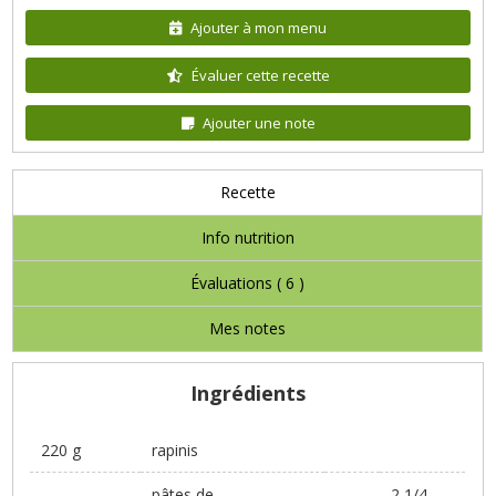
Ajouter à mon menu
Évaluer cette recette
Ajouter une note
Recette
Info nutrition
Évaluations (
6
)
Mes notes
Ingrédients
220 g
rapinis
pâtes de
2 1/4