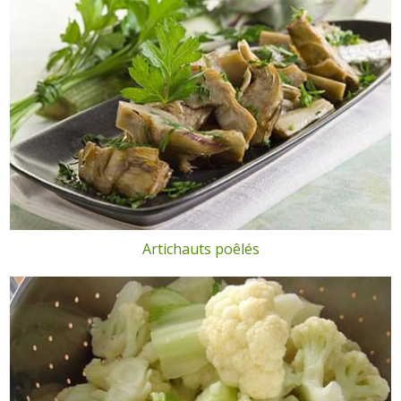
Artichauts poêlés