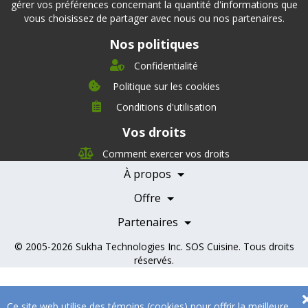
gérer vos préférences concernant la quantité d'informations que
vous choisissez de partager avec nous ou nos partenaires.
Nos politiques
Confidentialité
Politique sur les cookies
Conditions d'utilisation
À propos
Vos droits
Direction
Nutrition
Comment exercer vos droits
Carrières
À propos
Nos partenaires
Témoignages
Offre
Devenir Partenaire
Professionnels de la santé
Partenaires
© 2005-2026
Sukha Technologies Inc
.
SOS Cuisine
. Tous droits
réservés.
Ce site web utilise des témoins (cookies) pour offrir la meilleure