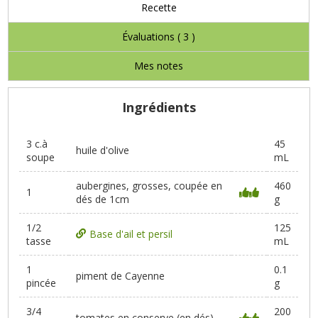
Recette
Évaluations (
3
)
Mes notes
Ingrédients
3 c.à
45
huile d'olive
soupe
mL
aubergines, grosses, coupée en
460
1
dés de 1cm
g
1/2
125
Base d'ail et persil
tasse
mL
1
0.1
piment de Cayenne
pincée
g
3/4
200
tomates en conserve (en dés)