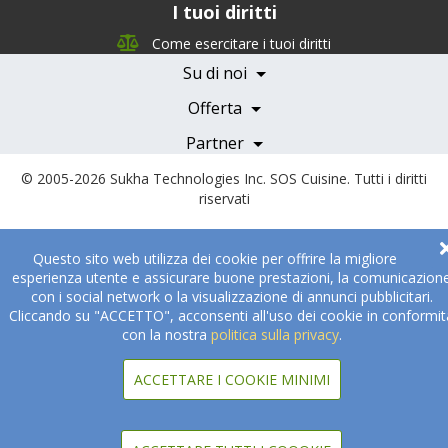
I tuoi diritti
Chi siamo
Management Team
Come esercitare i tuoi diritti
Team Nutrizione
Su di noi
Testimonials
Partner
Servizi e Tariffe
Offerta
Medici e Professionisti
Becoming a Partner
Partner
© 2005-2026
Sukha Technologies Inc
.
SOS Cuisine
. Tutti i diritti
riservati
Questo sito web utilizza dei cookie per offrire la migliore
esperienza utente e assicurare buone prestazioni, la comunicazion
con i social network o la visualizzazione di annunci pubblicitari.
Cliccando su "ACCETTO", acconsenti all'uso dei cookie in conformit
con la nostra
politica sulla privacy
.
ACCETTARE I COOKIE MINIMI