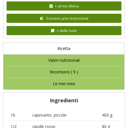
+ al mio Menu
Scrivere una recensione
+ delle note
Ricetta
Valori nutrizionali
Recensioni (
9
)
Le mie note
Ingredienti
16
capesante, piccole
400 g
1/2
cipolle rosse
80 g