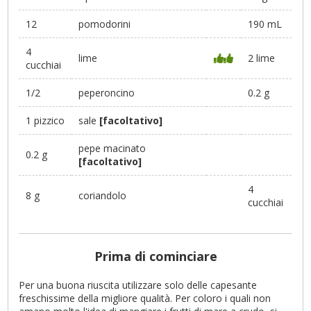
12
pomodorini
190 mL
4
lime
2 lime
cucchiai
1/2
peperoncino
0.2 g
1 pizzico
sale
[facoltativo]
pepe macinato
0.2 g
[facoltativo]
4
8 g
coriandolo
cucchiai
Prima di cominciare
Per una buona riuscita utilizzare solo delle capesante
freschissime della migliore qualità. Per coloro i quali non