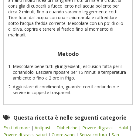
amano molto l'idea di mangiare i frutti di mare a crudo, si
consiglia di cuocerli a fuoco lento nell'acqua bollente per
circa 2 minuti, fino a quando saranno leggermente cotti.
Tirar fuori dall'acqua con una schiumarola e raffreddare
sotto l'acqua fredda corrente. Mescolare con un po' di olio
di oliva, coprire e tenere al freddo fino al momento di
marinarli.
Metodo
Mescolare bene tutti gli ingredienti, esclusion fatta per il
coriandolo. Lasciare riposare per 15 minuti a temperatura
ambiente o fino a 2 ore in frigo.
Aggiustare di condimento, guarnire con il coriandolo e
servire in coppette trasparenti.
Questa ricetta è nelle seguenti categorie
Frutti di mare
|
Antipasti
|
Diabetiche
|
Povere di grassi
|
Halal
|
Povere di grassi saturi
|
Cuore-sano
|
Senza cottura
|
San