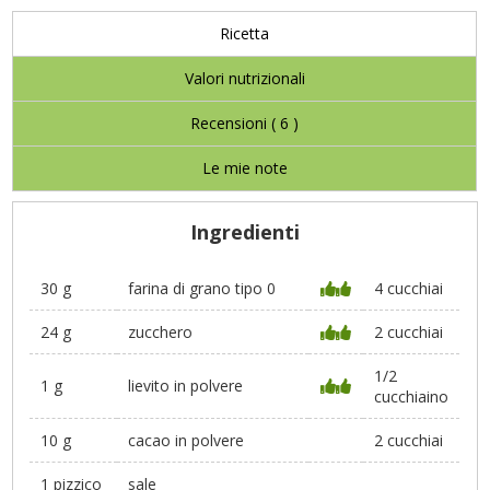
Ricetta
Valori nutrizionali
Recensioni (
6
)
Le mie note
Ingredienti
30 g
farina di grano tipo 0
4 cucchiai
24 g
zucchero
2 cucchiai
1/2
1 g
lievito in polvere
cucchiaino
10 g
cacao in polvere
2 cucchiai
1 pizzico
sale