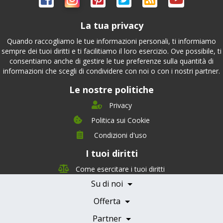
La tua privacy
Quando raccogliamo le tue informazioni personali, ti informiamo
sempre dei tuoi diritti e ti facilitiamo il loro esercizio. Ove possibile, ti
consentiamo anche di gestire le tue preferenze sulla quantità di
informazioni che scegli di condividere con noi o con i nostri partner.
Le nostre politiche
Privacy
Politica sui Cookie
Condizioni d'uso
I tuoi diritti
Chi siamo
Management Team
Come esercitare i tuoi diritti
Team Nutrizione
Su di noi
Testimonials
Partner
Servizi e Tariffe
Offerta
Medici e Professionisti
Becoming a Partner
Partner