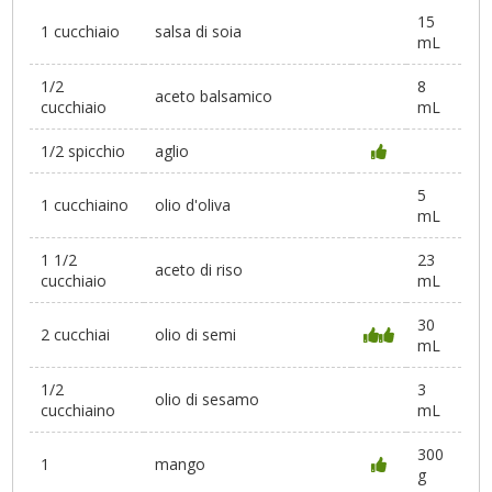
15
1 cucchiaio
salsa di soia
mL
1/2
8
aceto balsamico
cucchiaio
mL
1/2 spicchio
aglio
5
1 cucchiaino
olio d'oliva
mL
1 1/2
23
aceto di riso
cucchiaio
mL
30
2 cucchiai
olio di semi
mL
1/2
3
olio di sesamo
cucchiaino
mL
300
1
mango
g