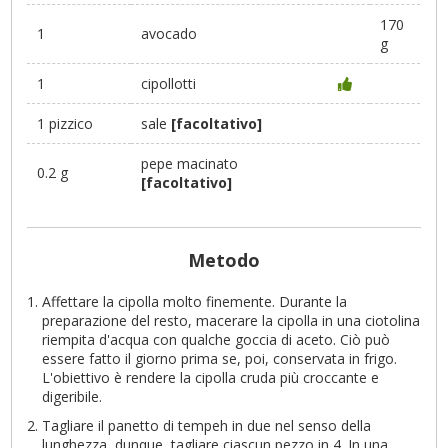
170
1
avocado
g
1
cipollotti
1 pizzico
sale
[facoltativo]
pepe macinato
0.2 g
[facoltativo]
Metodo
Affettare la cipolla molto finemente. Durante la
preparazione del resto, macerare la cipolla in una ciotolina
riempita d'acqua con qualche goccia di aceto. Ciò può
essere fatto il giorno prima se, poi, conservata in frigo.
L'obiettivo è rendere la cipolla cruda più croccante e
digeribile.
Tagliare il panetto di tempeh in due nel senso della
lunghezza, dunque, tagliare ciascun pezzo in 4. In una