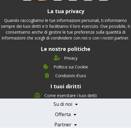
La tua privacy
Quando raccogliamo le tue informazioni personali, ti informiamo
sempre dei tuoi diritti e ti facilitiamo il loro esercizio. Ove possibile, ti
consentiamo anche di gestire le tue preferenze sulla quantità di
informazioni che scegli di condividere con noi o con i nostri partner.
Le nostre politiche
Privacy
Politica sui Cookie
Condizioni d'uso
I tuoi diritti
Chi siamo
Management Team
Come esercitare i tuoi diritti
Team Nutrizione
Su di noi
Testimonials
Partner
Servizi e Tariffe
Offerta
Medici e Professionisti
Becoming a Partner
Partner