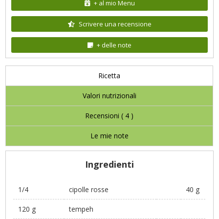
+ al mio Menu
Scrivere una recensione
+ delle note
Ricetta
Valori nutrizionali
Recensioni (
4
)
Le mie note
Ingredienti
1/4
cipolle rosse
40 g
120 g
tempeh