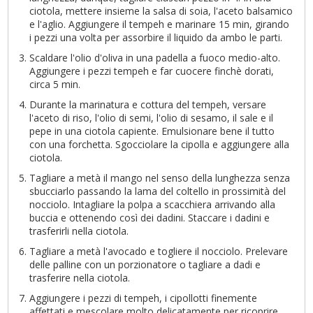
ciotola, mettere insieme la salsa di soia, l'aceto balsamico
e l'aglio. Aggiungere il tempeh e marinare 15 min, girando
i pezzi una volta per assorbire il liquido da ambo le parti.
Scaldare l'olio d'oliva in una padella a fuoco medio-alto.
Aggiungere i pezzi tempeh e far cuocere finchè dorati,
circa 5 min.
Durante la marinatura e cottura del tempeh, versare
l'aceto di riso, l'olio di semi, l'olio di sesamo, il sale e il
pepe in una ciotola capiente. Emulsionare bene il tutto
con una forchetta. Sgocciolare la cipolla e aggiungere alla
ciotola.
Tagliare a metà il mango nel senso della lunghezza senza
sbucciarlo passando la lama del coltello in prossimità del
nocciolo. Intagliare la polpa a scacchiera arrivando alla
buccia e ottenendo così dei dadini. Staccare i dadini e
trasferirli nella ciotola.
Tagliare a metà l'avocado e togliere il nocciolo. Prelevare
delle palline con un porzionatore o tagliare a dadi e
trasferire nella ciotola.
Aggiungere i pezzi di tempeh, i cipollotti finemente
affettati e mescolare molto delicatamente per ricoprire