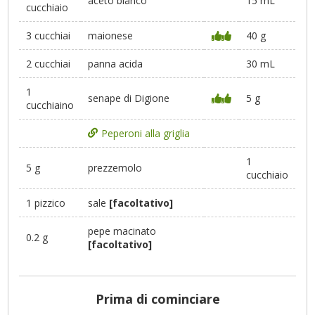
aceto bianco
15 mL
cucchiaio
3 cucchiai
maionese
40 g
2 cucchiai
panna acida
30 mL
1
senape di Digione
5 g
cucchiaino
Peperoni alla griglia
1
5 g
prezzemolo
cucchiaio
1 pizzico
sale
[facoltativo]
pepe macinato
0.2 g
[facoltativo]
Prima di cominciare