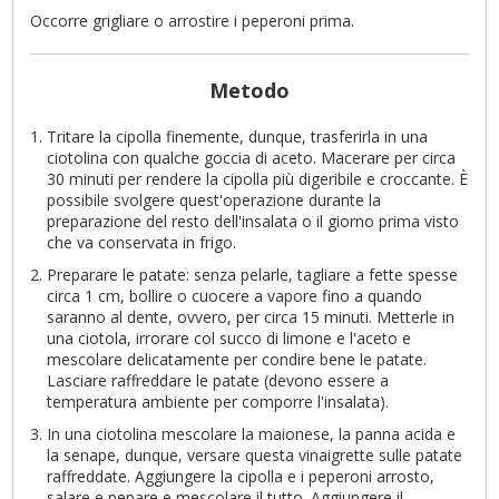
Occorre grigliare o arrostire i peperoni prima.
Metodo
Tritare la cipolla finemente, dunque, trasferirla in una
ciotolina con qualche goccia di aceto. Macerare per circa
30 minuti per rendere la cipolla più digeribile e croccante. È
possibile svolgere quest'operazione durante la
preparazione del resto dell'insalata o il giorno prima visto
che va conservata in frigo.
Preparare le patate: senza pelarle, tagliare a fette spesse
circa 1 cm, bollire o cuocere a vapore fino a quando
saranno al dente, ovvero, per circa 15 minuti. Metterle in
una ciotola, irrorare col succo di limone e l'aceto e
mescolare delicatamente per condire bene le patate.
Lasciare raffreddare le patate (devono essere a
temperatura ambiente per comporre l'insalata).
In una ciotolina mescolare la maionese, la panna acida e
la senape, dunque, versare questa vinaigrette sulle patate
raffreddate. Aggiungere la cipolla e i peperoni arrosto,
salare e pepare e mescolare il tutto. Aggiungere il