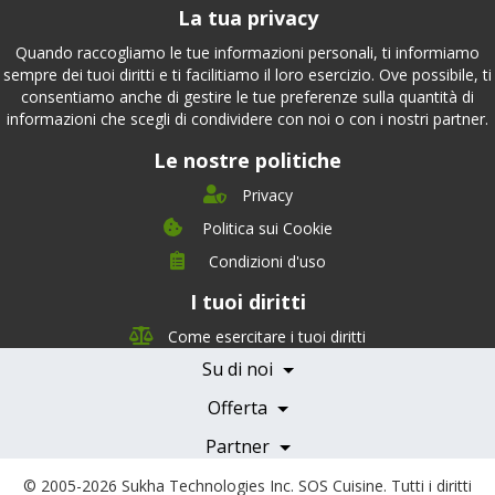
La tua privacy
Quando raccogliamo le tue informazioni personali, ti informiamo
sempre dei tuoi diritti e ti facilitiamo il loro esercizio. Ove possibile, ti
consentiamo anche di gestire le tue preferenze sulla quantità di
informazioni che scegli di condividere con noi o con i nostri partner.
Le nostre politiche
Privacy
Politica sui Cookie
Condizioni d'uso
I tuoi diritti
Chi siamo
Management Team
Come esercitare i tuoi diritti
Team Nutrizione
Su di noi
Testimonials
Partner
Servizi e Tariffe
Offerta
Medici e Professionisti
Becoming a Partner
Partner
© 2005-2026
Sukha Technologies Inc
.
SOS Cuisine
. Tutti i diritti