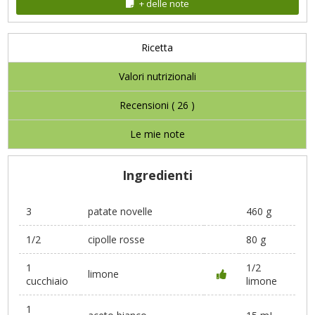
+ delle note
Ricetta
Valori nutrizionali
Recensioni (
26
)
Le mie note
Ingredienti
3
patate novelle
460 g
1/2
cipolle rosse
80 g
1
1/2
limone
cucchiaio
limone
1