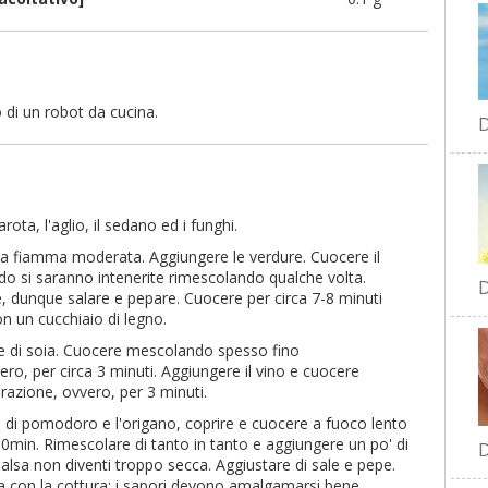
zo di un robot da cucina.
D
arota, l'aglio, il sedano ed i funghi.
o a fiamma moderata. Aggiungere le verdure. Cuocere il
ndo si saranno intenerite rimescolando qualche volta.
D
, dunque salare e pepare. Cuocere per circa 7-8 minuti
n un cucchiaio di legno.
te di soia. Cuocere mescolando spesso fino
vero, per circa 3 minuti. Aggiungere il vino e cuocere
azione, ovvero, per 3 minuti.
o di pomodoro e l'origano, coprire e cuocere a fuoco lento
min. Rimescolare di tanto in tanto e aggiungere un po' di
D
alsa non diventi troppo secca. Aggiustare di sale e pepe.
con la cottura: i sapori devono amalgamarsi bene.