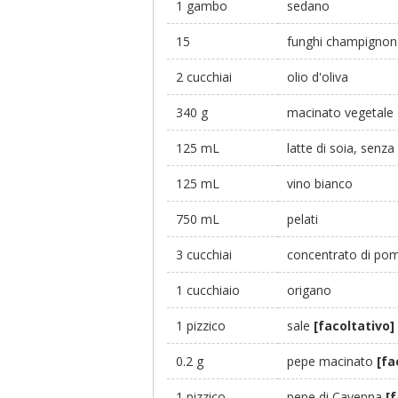
1 gambo
sedano
15
funghi champignon
2 cucchiai
olio d'oliva
340 g
macinato vegetale
125 mL
latte di soia, senza
125 mL
vino bianco
750 mL
pelati
3 cucchiai
concentrato di po
1 cucchiaio
origano
1 pizzico
sale
[facoltativo]
0.2 g
pepe macinato
[fa
1 pizzico
pepe di Cayenna
[f