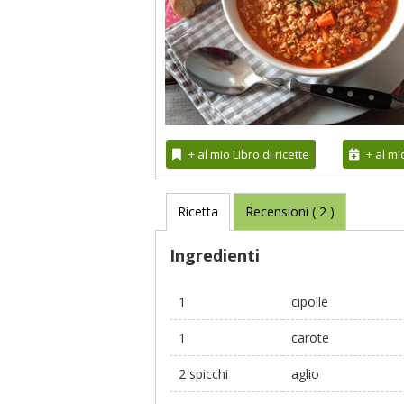
+ al mio Libro di ricette
+ al m
Ricetta
Recensioni (
2
)
Ingredienti
1
cipolle
1
carote
2 spicchi
aglio