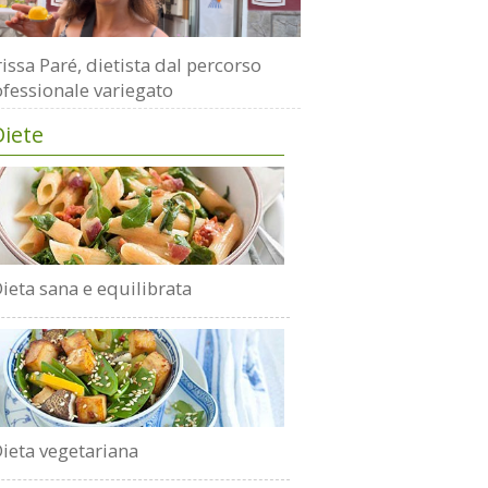
issa Paré, dietista dal percorso
fessionale variegato
Diete
ieta sana e equilibrata
ieta vegetariana