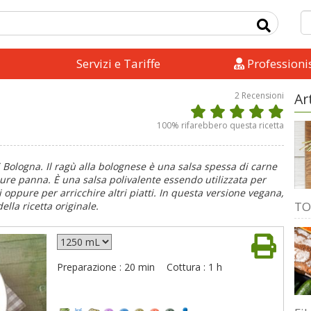
Servizi e Tariffe
Professionis
2
Recensioni
Ar
100
% rifarebbero questa ricetta
di Bologna. Il ragù alla bolognese è una salsa spessa di carne
pure panna. È una salsa polivalente essendo utilizzata per
i oppure per arricchire altri piatti. In questa versione vegana,
TO
ella ricetta originale.
Preparazione : 20 min
Cottura : 1 h