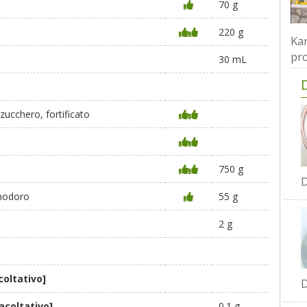
70 g
220 g
Kar
pro
30 mL
 zucchero, fortificato
750 g
D
modoro
55 g
2 g
coltativo]
D
acoltativo]
0.1 g