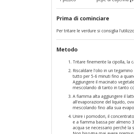
Prima di cominciare
Per tritare le verdure si consiglia l'utiliz
Metodo
Tritare finemente la cipolla, la c
Riscaldare l'olio in un tegamin
tutto per 5-6 minuti fino a qua
Aggiungere il macinato vegetale
mescolando di tanto in tanto co
A fiamma alta aggiungere il lat
all'evaporazione del liquido, ov
mescolando fino alla sua evapor
Unire i pomodori, il concentrat
e a fiamma bassa per almeno 30
acqua se necessario perché la s
Non bisogna mai avere premura 