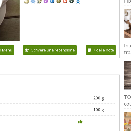
Fi
Int
io Menu
Scrivere una recensione
+ delle note
tra
TOP
200 g
cot
100 g