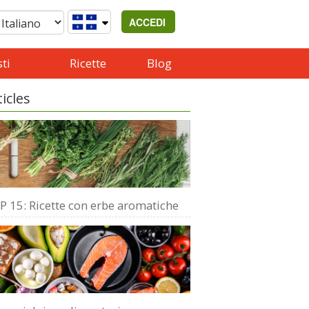
ACCEDI
ti
Ricette
Blog
ticles
P 15: Ricette con erbe aromatiche