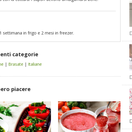
D
 settimana in frigo e 2 mesi in freezer.
uenti categorie
ane
|
Brasate
|
Italiane
D
bero piacere
D