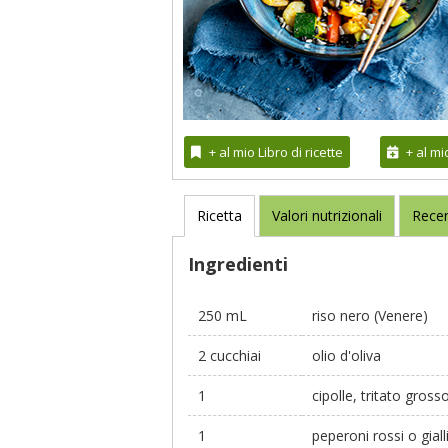
+ al mio Libro di ricette
+ al m
Ricetta
Valori nutrizionali
Recen
Ingredienti
250 mL
riso nero (Venere)
2 cucchiai
olio d'oliva
1
cipolle, tritato gros
1
peperoni rossi o gialli