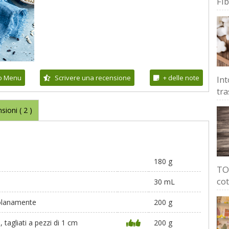
Fi
io Menu
Scrivere una recensione
+ delle note
Int
tra
sioni (
2
)
180 g
TOP
cot
30 mL
solanamente
200 g
, tagliati a pezzi di 1 cm
200 g