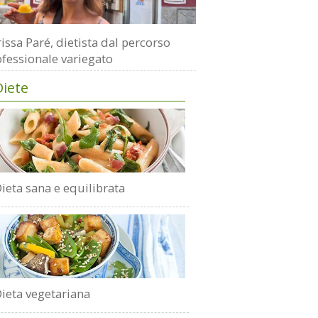
issa Paré, dietista dal percorso
fessionale variegato
Diete
ieta sana e equilibrata
ieta vegetariana