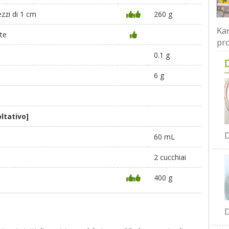
ezzi di 1 cm
260 g
Kar
nte
pro
0.1 g
6 g
ltativo]
D
60 mL
2 cucchiai
400 g
D