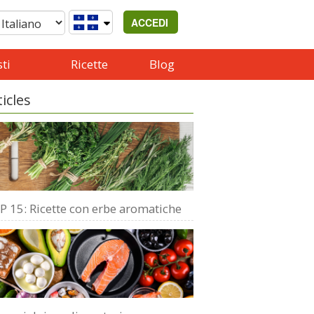
ACCEDI
ti
Ricette
Blog
ticles
P 15: Ricette con erbe aromatiche