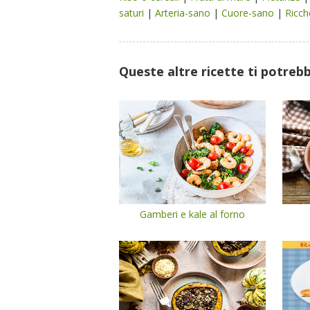
saturi
|
Arteria-sano
|
Cuore-sano
|
Ricch
Queste altre ricette ti potreb
Gamberi e kale al forno