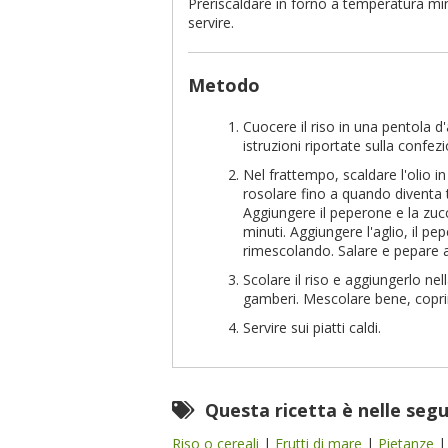
Preriscaldare in forno a temperatura min
servire.
Metodo
Cuocere il riso in una pentola d
istruzioni riportate sulla confez
Nel frattempo, scaldare l'olio i
rosolare fino a quando diventa 
Aggiungere il peperone e la zucc
minuti. Aggiungere l'aglio, il 
rimescolando. Salare e pepare a
Scolare il riso e aggiungerlo nell
gamberi. Mescolare bene, coprir
Servire sui piatti caldi.
Questa ricetta è nelle seg
Riso o cereali
|
Frutti di mare
|
Pietanze