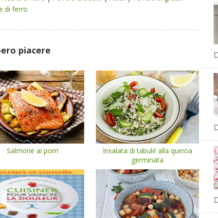
e di ferro
bero piacere
D
D
Salmone ai porri
Insalata di tabulé alla quinoa
germinata
D