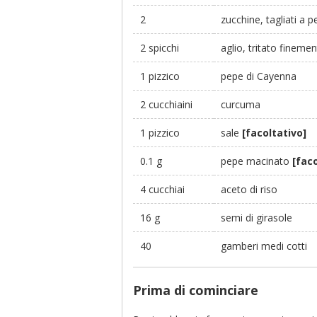
2
zucchine, tagliati a p
2 spicchi
aglio, tritato fineme
1 pizzico
pepe di Cayenna
2 cucchiaini
curcuma
1 pizzico
sale
[facoltativo]
0.1 g
pepe macinato
[faco
4 cucchiai
aceto di riso
16 g
semi di girasole
40
gamberi medi cotti
Prima di cominciare