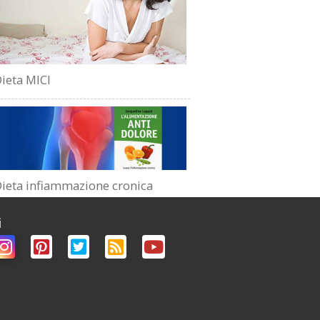
ieta MICI
ieta infiammazione cronica
i