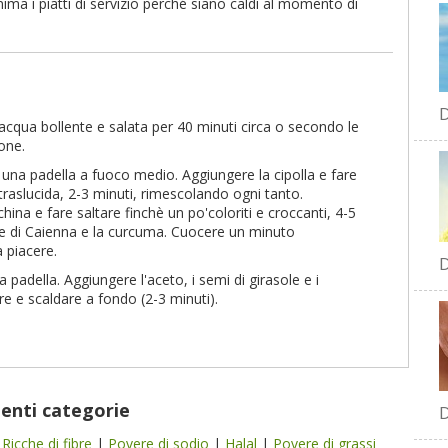
ima i piatti di servizio perché siano caldi al momento di
D
'acqua bollente e salata per 40 minuti circa o secondo le
ione.
n una padella a fuoco medio. Aggiungere la cipolla e fare
traslucida, 2-3 minuti, rimescolando ogni tanto.
hina e fare saltare finchè un po'coloriti e croccanti, 4-5
pepe di Caienna e la curcuma. Cuocere un minuto
 piacere.
D
a padella. Aggiungere l'aceto, i semi di girasole e i
e e scaldare a fondo (2-3 minuti).
uenti categorie
D
|
Ricche di fibre
|
Povere di sodio
|
Halal
|
Povere di grassi