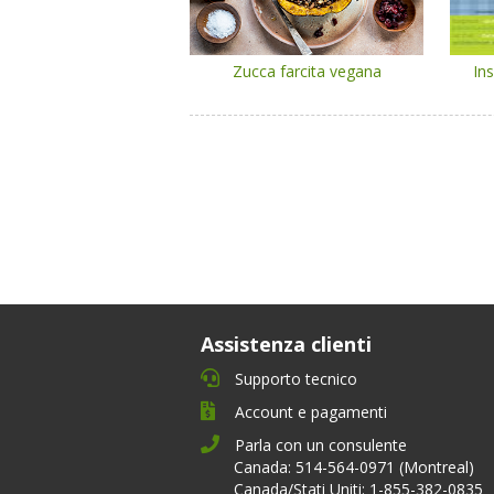
Zucca farcita vegana
Ins
Assistenza clienti
Supporto tecnico
Account e pagamenti
Parla con un consulente
Canada: 514-564-0971 (Montreal)
Canada/Stati Uniti: 1-855-382-0835