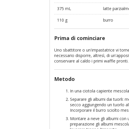
375 mL
latte parzial
110 g
burro
Prima di cominciare
Uno sbattitore o un'impastatrice vi torne
necessario disporre, altresì, di un'appos
conservare al caldo i primi waffle pronti.
Metodo
In una ciotola capiente mescolare 
Separare gli albumi dai tuorli: m
secco aggiungendo un tuorlo all
Incorporare il burro sciolto me
Montare a neve gli albumi con u
preparazione gli albumi mesco