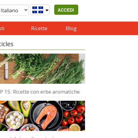
ACCEDI
ti
Ricette
Blog
ticles
P 15: Ricette con erbe aromatiche