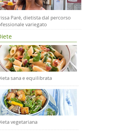
issa Paré, dietista dal percorso
fessionale variegato
Diete
ieta sana e equilibrata
ieta vegetariana