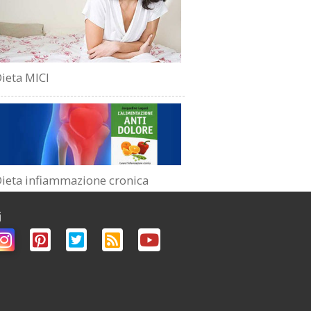
ieta MICI
ieta infiammazione cronica
i