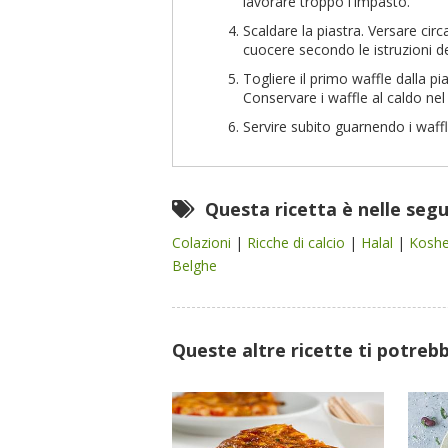
lavorare troppo l'impasto.
Scaldare la piastra. Versare cir
cuocere secondo le istruzioni d
Togliere il primo waffle dalla pi
Conservare i waffle al caldo nel
Servire subito guarnendo i waffle
Questa ricetta è nelle seg
Colazioni
|
Ricche di calcio
|
Halal
|
Kosh
Belghe
Queste altre ricette ti potreb