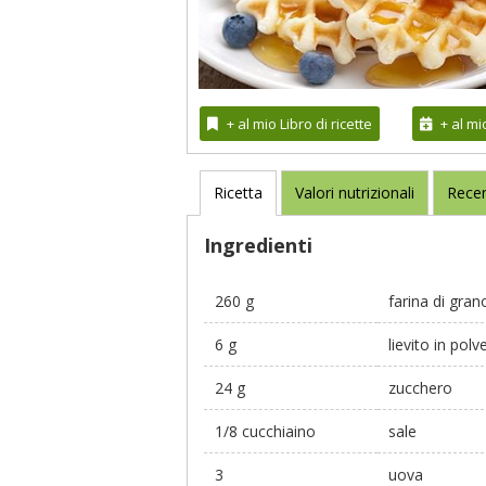
+ al mio Libro di ricette
+ al m
Ricetta
Valori nutrizionali
Recen
Ingredienti
260 g
farina di gran
6 g
lievito in polv
24 g
zucchero
1/8 cucchiaino
sale
3
uova