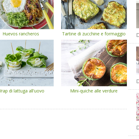
Huevos rancheros
Tartine di zucchine e formaggio
D
D
rap di lattuga all'uovo
Mini-quiche alle verdure
D