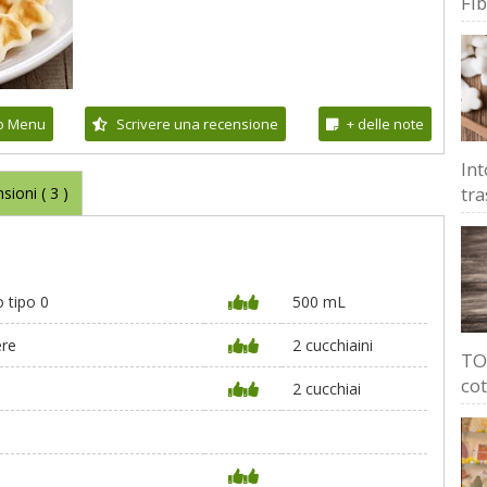
Fi
io Menu
Scrivere una recensione
+ delle note
Int
tra
sioni (
3
)
o tipo 0
500 mL
ere
2 cucchiaini
TOP
cot
2 cucchiai