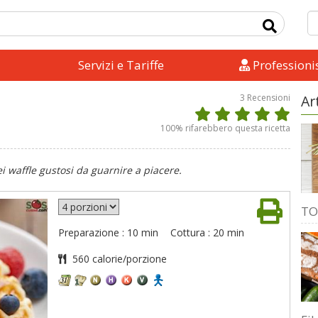
Servizi e Tariffe
Professionis
3
Recensioni
Ar
100
% rifarebbero questa ricetta
i waffle gustosi da guarnire a piacere.
TO
Preparazione : 10 min
Cottura : 20 min
560 calorie/porzione