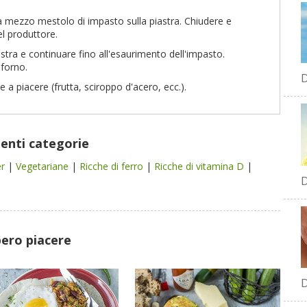
ca mezzo mestolo di impasto sulla piastra. Chiudere e
el produttore.
astra e continuare fino all'esaurimento dell'impasto.
 forno.
D
 a piacere (frutta, sciroppo d'acero, ecc.).
uenti categorie
er
|
Vegetariane
|
Ricche di ferro
|
Ricche di vitamina D
|
D
bero piacere
D