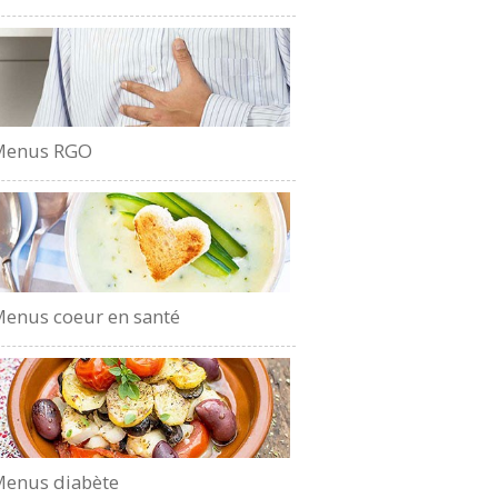
Menus RGO
enus coeur en santé
enus diabète