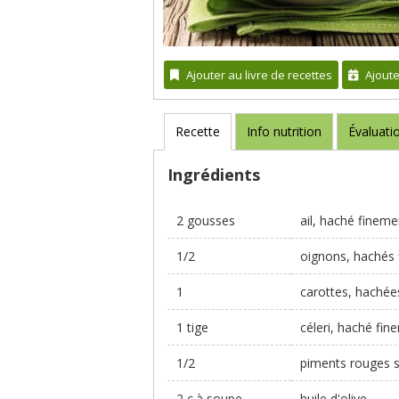
Ajouter au livre de recettes
Ajout
Recette
Info nutrition
Évaluati
Ingrédients
2 gousses
ail, haché fineme
1/2
oignons, hachés
1
carottes, hachée
1 tige
céleri, haché fin
1/2
piments rouges 
2 c.à soupe
huile d'olive