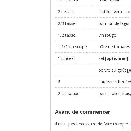
2 tasses
lentilles vertes 
2/3 tasse
bouillon de légu
1/2 tasse
vin rouge
1 1/2 c.à soupe
pâte de tomates
1 pincée
sel
[optionnel]
poivre au goût
[
6
saucisses fumée
2 c.à soupe
persil italien fra
Avant de commencer
Il n'est pas nécessaire de faire tremper 