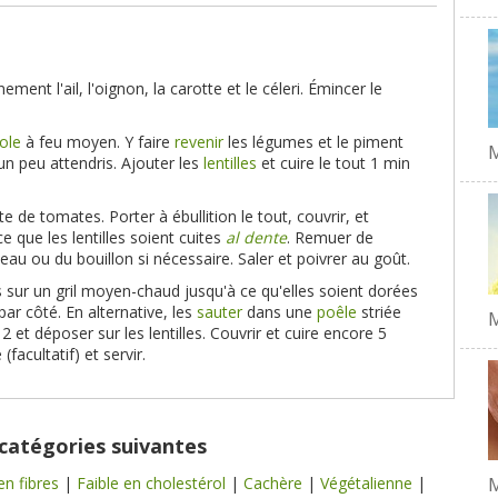
nement l'ail, l'oignon, la carotte et le céleri. Émincer le
ole
à feu moyen. Y faire
revenir
les légumes et le piment
M
 un peu attendris. Ajouter les
lentilles
et cuire le tout 1 min
pâte de tomates. Porter à ébullition le tout, couvrir, et
e que les lentilles soient cuites
al dente
. Remuer de
eau ou du bouillon si nécessaire. Saler et poivrer au goût.
s sur un gril moyen-chaud jusqu'à ce qu'elles soient dorées
ar côté. En alternative, les
sauter
dans une
poêle
striée
M
2 et déposer sur les lentilles. Couvrir et cuire encore 5
facultatif) et servir.
 catégories suivantes
M
en fibres
|
Faible en cholestérol
|
Cachère
|
Végétalienne
|