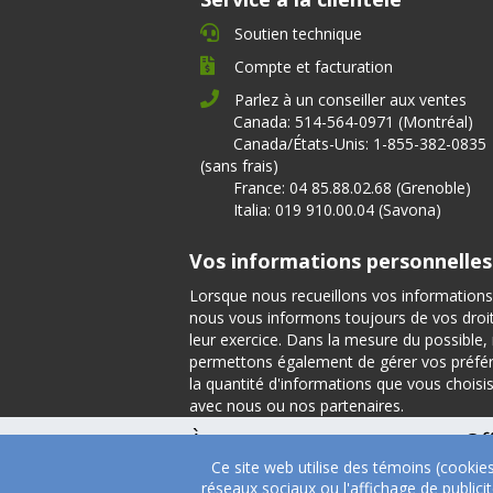
Soutien technique
Compte et facturation
Parlez à un conseiller aux ventes
Canada: 514-564-0971 (Montréal)
Canada/États-Unis: 1-855-382-0835
(sans frais)
France: 04 85.88.02.68 (Grenoble)
Italia: 019 910.00.04 (Savona)
Vos informations personnelles
Lorsque nous recueillons vos informations
nous vous informons toujours de vos droits
leur exercice. Dans la mesure du possible
permettons également de gérer vos préfé
la quantité d'informations que vous choisi
avec nous ou nos partenaires.
À propos
Of
Ce site web utilise des témoins (cookie
À propos
Tém
réseaux sociaux ou l'affichage de public