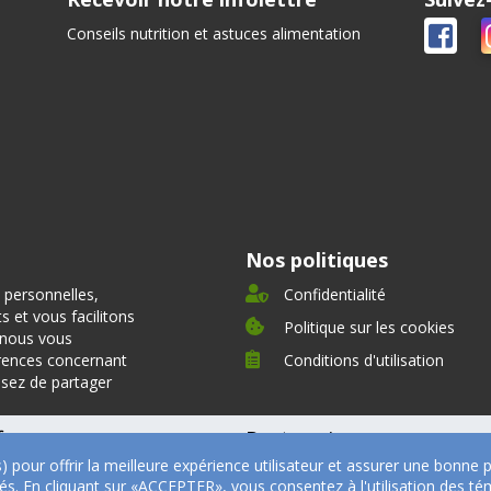
Conseils nutrition et astuces alimentation
Nos politiques
 personnelles,
Confidentialité
 et vous facilitons
Politique sur les cookies
, nous vous
rences concernant
Conditions d'utilisation
ssez de partager
fre
Partenaires
s) pour offrir la meilleure expérience utilisateur et assurer une bonn
oignages
Nos partenaires
ités. En cliquant sur «ACCEPTER», vous consentez à l'utilisation des