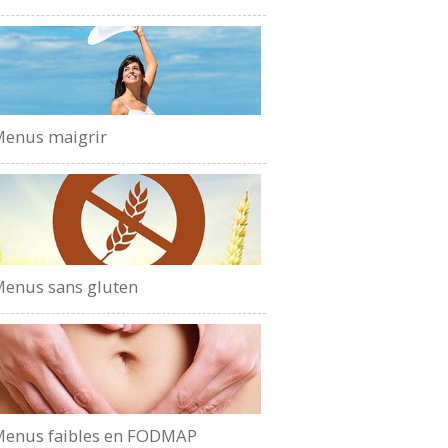
enus maigrir
enus sans gluten
enus faibles en FODMAP