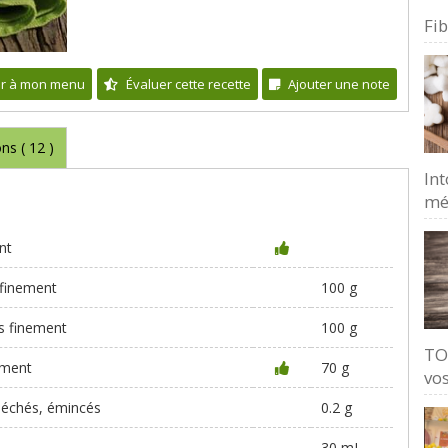
Fi
er à mon menu
Évaluer cette recette
Ajouter une note
ons (
12
)
Int
mé
nt
 finement
100 g
s finement
100 g
TO
ement
70 g
vos
séchés, émincés
0.2 g
30 mL