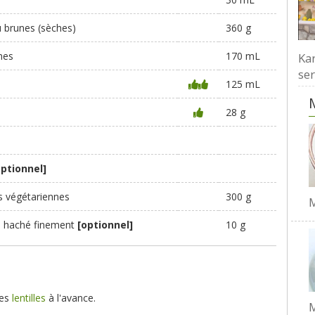
ou brunes (sèches)
360 g
mes
170 mL
Kar
ser
125 mL
28 g
optionnel]
s végétariennes
300 g
M
is, haché finement
[optionnel]
10 g
les
lentilles
à l'avance.
M