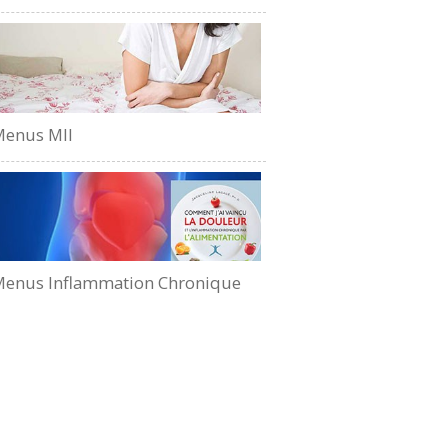
Menus MII
enus Inflammation Chronique