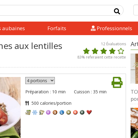
s aubaines
Forfaits
Professionnels
es aux lentilles
Ar
12
Évaluations
83
% referaient cette recette
TOP
Préparation : 10 min
Cuisson : 35 min
pou
500 calories/portion