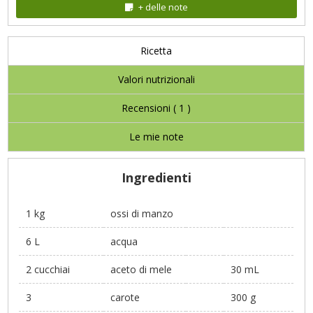
+ delle note
Ricetta
Valori nutrizionali
Recensioni (
1
)
Le mie note
Ingredienti
1 kg
ossi di manzo
6 L
acqua
2 cucchiai
aceto di mele
30 mL
3
carote
300 g