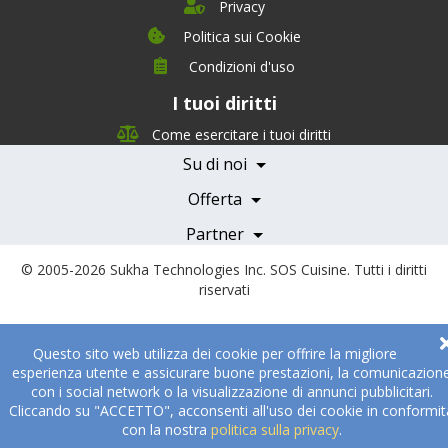
Privacy
Politica sui Cookie
Condizioni d'uso
I tuoi diritti
Chi siamo
Management Team
Come esercitare i tuoi diritti
Team Nutrizione
Su di noi
Testimonials
Partner
Servizi e Tariffe
Offerta
Medici e Professionisti
Becoming a Partner
Partner
© 2005-2026
Sukha Technologies Inc
.
SOS Cuisine
. Tutti i diritti
riservati
Questo sito web utilizza dei cookie per offrire la migliore
esperienza utente e assicurare buone prestazioni, la comunicazion
con i social network o la visualizzazione di annunci pubblicitari.
Cliccando su "ACCETTO", acconsenti all'uso dei cookie in conformit
con la nostra
politica sulla privacy
.