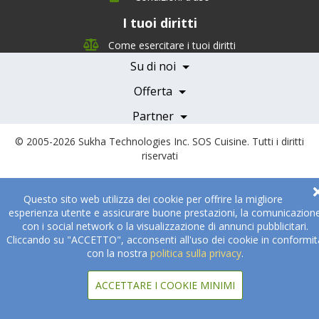
I tuoi diritti
Chi siamo
Management Team
Come esercitare i tuoi diritti
Team Nutrizione
Su di noi
Testimonials
Partner
Servizi e Tariffe
Offerta
Medici e Professionisti
Becoming a Partner
Partner
© 2005-2026
Sukha Technologies Inc
.
SOS Cuisine
. Tutti i diritti
riservati
Questo sito web utilizza dei cookie per offrire la migliore
esperienza utente e assicurare buone prestazioni, la comunicazion
con i social network o la visualizzazione di annunci pubblicitari.
Cliccando su "ACCETTO", acconsenti all'uso dei cookie in conformit
con la nostra
politica sulla privacy
.
ACCETTARE I COOKIE MINIMI