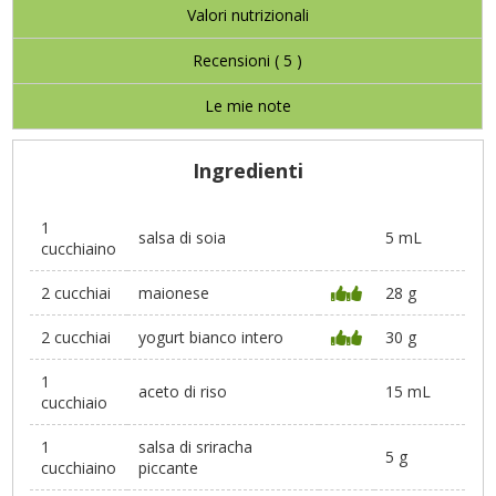
Valori nutrizionali
Recensioni (
5
)
Le mie note
Ingredienti
1
salsa di soia
5 mL
cucchiaino
2 cucchiai
maionese
28 g
2 cucchiai
yogurt bianco intero
30 g
1
aceto di riso
15 mL
cucchiaio
1
salsa di sriracha
5 g
cucchiaino
piccante