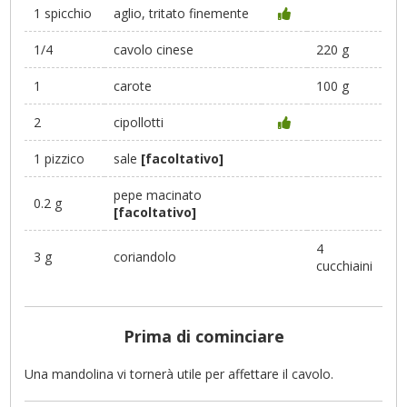
1 spicchio
aglio, tritato finemente
1/4
cavolo cinese
220 g
1
carote
100 g
2
cipollotti
1 pizzico
sale
[facoltativo]
pepe macinato
0.2 g
[facoltativo]
4
3 g
coriandolo
cucchiaini
Prima di cominciare
Una mandolina vi tornerà utile per affettare il cavolo.