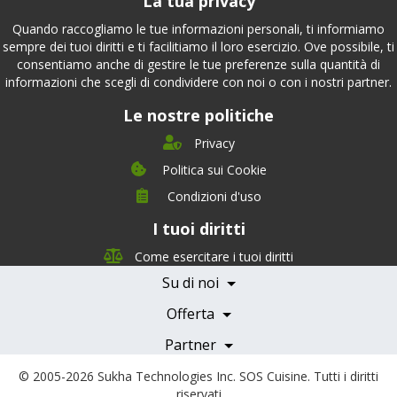
La tua privacy
Quando raccogliamo le tue informazioni personali, ti informiamo
sempre dei tuoi diritti e ti facilitiamo il loro esercizio. Ove possibile, ti
consentiamo anche di gestire le tue preferenze sulla quantità di
informazioni che scegli di condividere con noi o con i nostri partner.
Le nostre politiche
Privacy
Politica sui Cookie
Condizioni d'uso
I tuoi diritti
Chi siamo
Management Team
Come esercitare i tuoi diritti
Team Nutrizione
Su di noi
Testimonials
Partner
Servizi e Tariffe
Offerta
Medici e Professionisti
Becoming a Partner
Partner
© 2005-2026
Sukha Technologies Inc
.
SOS Cuisine
. Tutti i diritti
riservati