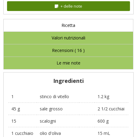
+ delle note
Ricetta
Valori nutrizionali
Recensioni (
16
)
Le mie note
Ingredienti
1
stinco di vitello
1.2 kg
45 g
sale grosso
2 1/2 cucchiai
15
scalogni
600 g
1 cucchiaio
olio d'oliva
15 mL