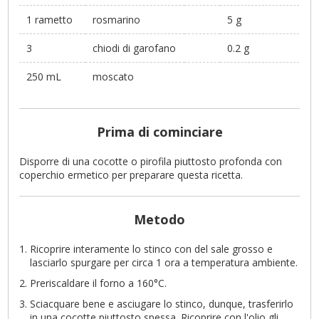
1 rametto
rosmarino
5 g
3
chiodi di garofano
0.2 g
250 mL
moscato
Prima di cominciare
Disporre di una cocotte o pirofila piuttosto profonda con
coperchio ermetico per preparare questa ricetta.
Metodo
Ricoprire interamente lo stinco con del sale grosso e
lasciarlo spurgare per circa 1 ora a temperatura ambiente.
Preriscaldare il forno a 160°C.
Sciacquare bene e asciugare lo stinco, dunque, trasferirlo
in una cocotte piuttosto spessa. Ricoprire con l'olio gli