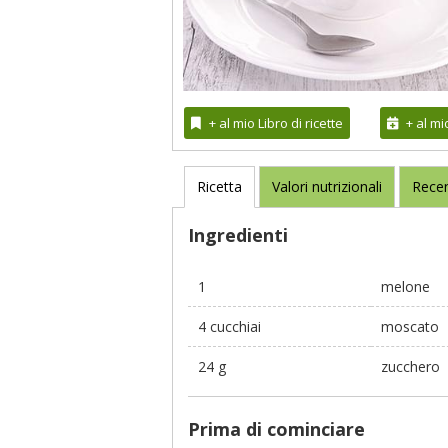
+ al mio Libro di ricette
+ al m
Ricetta
Valori nutrizionali
Recen
Ingredienti
1
melone
4 cucchiai
moscato
24 g
zucchero
Prima di cominciare