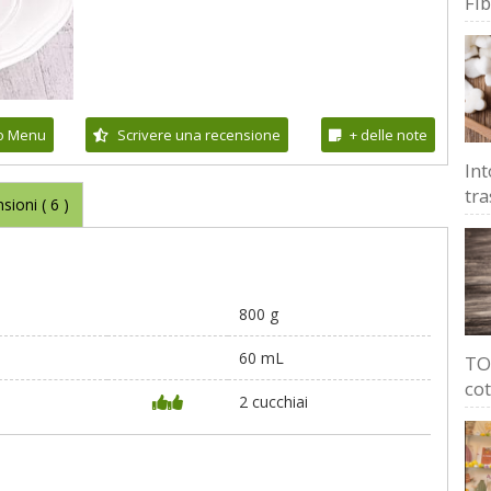
Fi
io Menu
Scrivere una recensione
+ delle note
Int
tra
sioni (
6
)
800 g
60 mL
TOP
cot
2 cucchiai