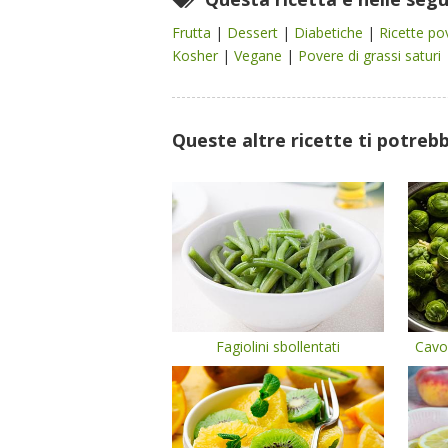
Frutta
|
Dessert
|
Diabetiche
|
Ricette po
Kosher
|
Vegane
|
Povere di grassi saturi
Queste altre ricette ti potreb
Fagiolini sbollentati
Cavol