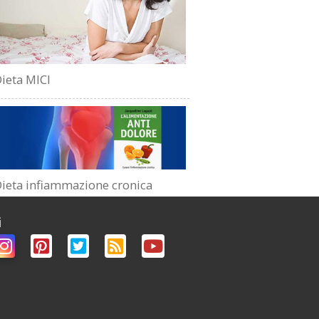
ieta MICI
ieta infiammazione cronica
i