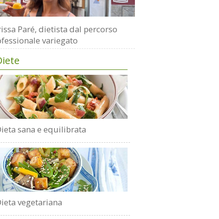
issa Paré, dietista dal percorso
fessionale variegato
Diete
ieta sana e equilibrata
ieta vegetariana