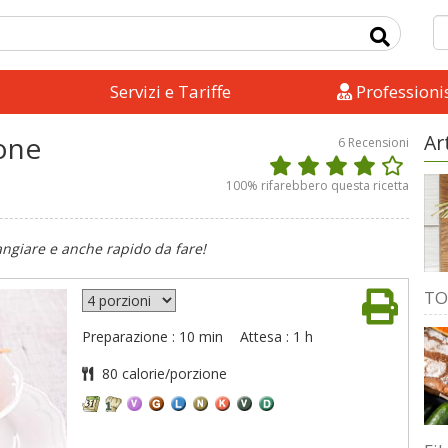
Servizi e Tariffe
Professionis
one
Ar
6
Recensioni
100
% rifarebbero questa ricetta
ngiare e anche rapido da fare!
TO
Preparazione : 10 min
Attesa : 1 h
80 calorie/porzione