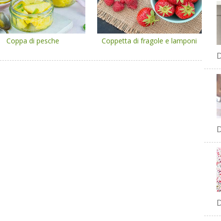
Coppa di pesche
Coppetta di fragole e lamponi
D
D
D