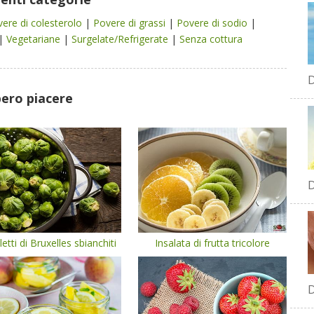
vere di colesterolo
|
Povere di grassi
|
Povere di sodio
|
|
Vegetariane
|
Surgelate/Refrigerate
|
Senza cottura
D
bero piacere
D
etti di Bruxelles sbianchiti
Insalata di frutta tricolore
D