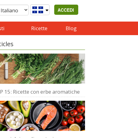
ACCEDI
ti
Ricette
Blog
ticles
P 15: Ricette con erbe aromatiche