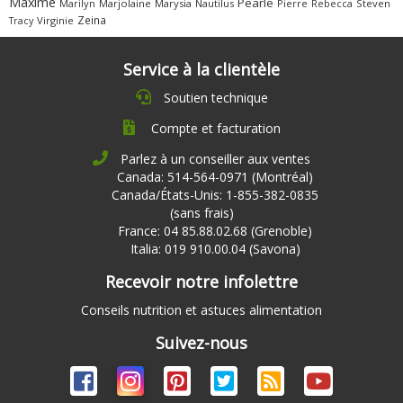
Maxime
Pearle
Marilyn
Marjolaine
Marysia
Nautilus
Pierre
Rebecca
Steven
Zeina
Virginie
Tracy
Service à la clientèle
Soutien technique
Compte et facturation
Parlez à un conseiller aux ventes
Canada: 514-564-0971 (Montréal)
Canada/États-Unis: 1-855-382-0835
(sans frais)
France: 04 85.88.02.68 (Grenoble)
Italia: 019 910.00.04 (Savona)
Recevoir notre infolettre
Conseils nutrition et astuces alimentation
Suivez-nous