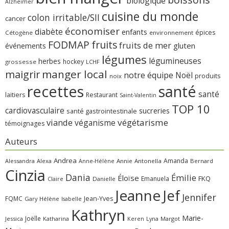
biologique
Alzheimer
cuisine du monde
colon irritable/SII
cancer
économiser
diabète
enfants
épices
Cétogène
environnement
FODMAP
fruits
fruits de mer
gluten
événements
légumes
légumineuses
herbes
hockey
grossesse
LCHF
manger local
maigrir
notre équipe
Noël
produits
noix
recettes
santé
santé
laitiers
Restaurant
Saint-Valentin
TOP 10
cardiovasculaire
sucreries
santé gastrointestinale
viande
végétarisme
véganisme
témoignages
Auteurs
Andrea
Amanda
Alessandra
Alexa
Annie
Antonella
Bernard
Anne-Hélène
Cinzia
Dania
Émilie
Éloïse
FKQ
Emanuela
Claire
Danielle
Jeanne
Jef
Jennifer
FQMC
Jean-Yves
Gary
Hélène
Isabelle
Kathryn
Marie-
Joëlle
Jessica
Katharina
Margot
Keren
Lyna