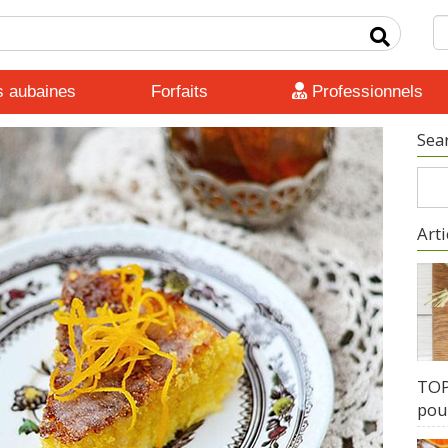
s aubaines
Forfaits
Professionnels
Sea
Arti
TOP 
pour