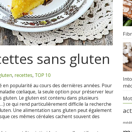
Fib
ettes sans gluten
gluten
,
recettes
,
TOP 10
Int
méc
é en popularité au cours des dernières années. Pour
maladie cœliaque, la seule option pour préserver leur
Mot
s gluten. Le gluten est contenu dans plusieurs
 …) ce qui rend particulièrement difficile la recherche
act
gluten. Une alimentation sans gluten peut également
puisque ces mêmes céréales cachent souvent des
médi