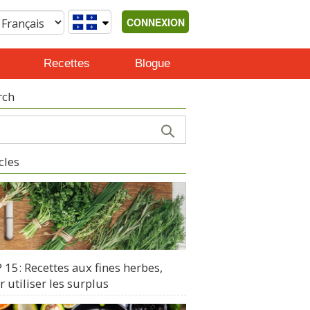
CONNEXION
Recettes
Blogue
rch
cles
15: Recettes aux fines herbes,
 utiliser les surplus