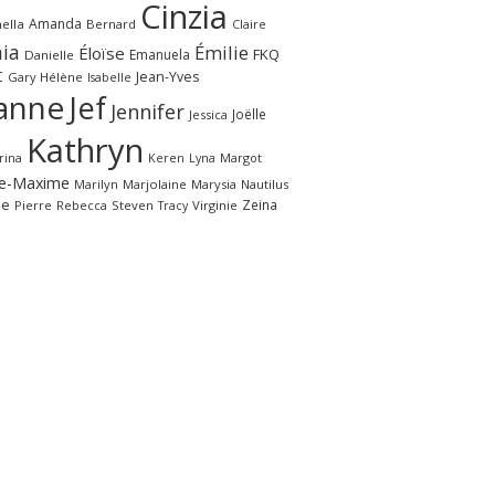
Cinzia
Amanda
ella
Bernard
Claire
ia
Émilie
Éloïse
FKQ
Emanuela
Danielle
C
Jean-Yves
Gary
Hélène
Isabelle
anne
Jef
Jennifer
Joëlle
Jessica
Kathryn
rina
Margot
Keren
Lyna
e-Maxime
Marilyn
Marjolaine
Marysia
Nautilus
le
Zeina
Pierre
Rebecca
Steven
Virginie
Tracy