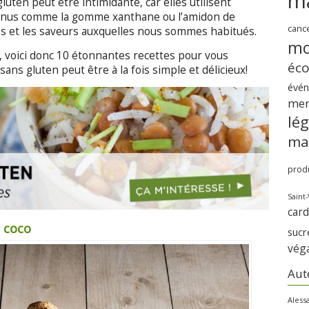
m
luten peut être intimidante, car elles utilisent
onnus comme la gomme xanthane ou l’amidon de
canc
res et les saveurs auxquelles nous sommes habitués.
mo
n, voici donc 10 étonnantes recettes pour vous
éc
sans gluten peut être à la fois simple et délicieux!
évé
me
lé
ma
produ
Saint-
card
 coco
sucr
vég
Aut
Aless