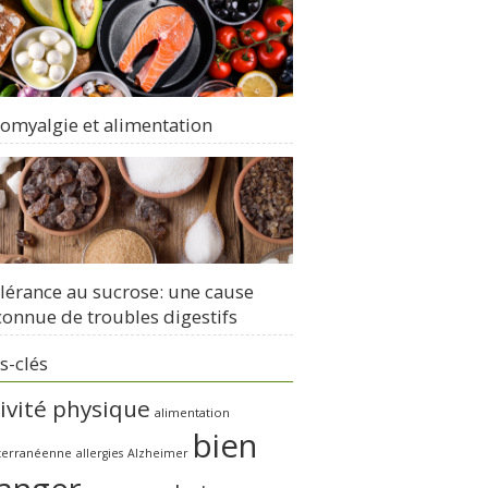
romyalgie et alimentation
olérance au sucrose: une cause
onnue de troubles digestifs
s-clés
ivité physique
alimentation
bien
terranéenne
allergies
Alzheimer