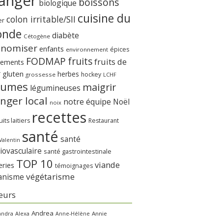
anger
boissons
biologique
cuisine du
colon irritable/SII
er
nde
diabète
Cétogène
onomiser
enfants
épices
environnement
FODMAP
fruits
fruits de
nements
r
gluten
herbes
hockey
grossesse
LCHF
gumes
maigrir
légumineuses
nger local
notre équipe
Noël
noix
recettes
its laitiers
Restaurant
santé
santé
Valentin
iovasculaire
santé gastrointestinale
TOP 10
viande
eries
témoignages
végétarisme
anisme
eurs
Andrea
andra
Alexa
Annie
Anne-Hélène