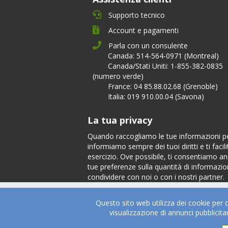
Supporto tecnico
Account e pagamenti
Parla con un consulente
Canada: 514-564-0971 (Montreal)
Canada/Stati Uniti: 1-855-382-0835
(numero verde)
France: 04 85.88.02.68 (Grenoble)
Italia: 019 910.00.04 (Savona)
La tua privacy
Quando raccogliamo le tue informazioni per
informiamo sempre dei tuoi diritti e ti facili
esercizio. Ove possibile, ti consentiamo anc
tue preferenze sulla quantità di informazion
condividere con noi o con i nostri partner.
Su di noi
Of
Questo sito web utilizza dei cookie per 
Chi siamo
Tes
visualizzazione di annunci pubblicit
Management Team
Serv