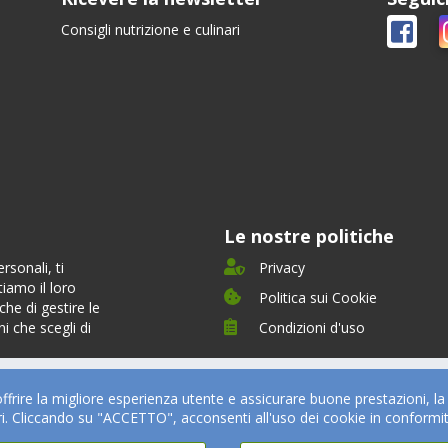
Consigli nutrizione e culinari
Le nostre politiche
sonali, ti
Privacy
tiamo il loro
Politica sui Cookie
he di gestire le
i che scegli di
Condizioni d'uso
ferta
Partner
offrire la migliore esperienza utente e assicurare buone prestazioni, l
timonials
Partner
ari. Cliccando su "ACCETTO", acconsenti all'uso dei cookie in conformi
izi e Tariffe
Medici e Professionisti