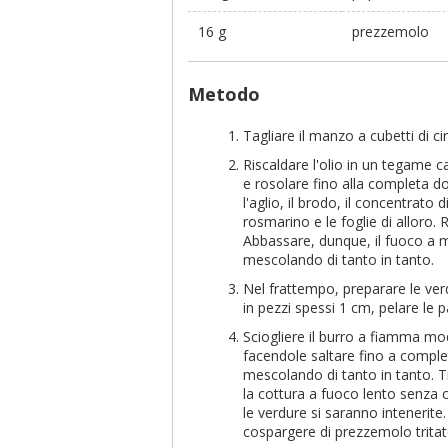
16 g
prezzemolo
Metodo
Tagliare il manzo a cubetti di ci
Riscaldare l'olio in un tegame 
e rosolare fino alla completa dor
l'aglio, il brodo, il concentrato
rosmarino e le foglie di alloro. 
Abbassare, dunque, il fuoco a 
mescolando di tanto in tanto.
Nel frattempo, preparare le verd
in pezzi spessi 1 cm, pelare le pa
Sciogliere il burro a fiamma mo
facendole saltare fino a completa
mescolando di tanto in tanto. T
la cottura a fuoco lento senza c
le verdure si saranno intenerite.
cospargere di prezzemolo tritato