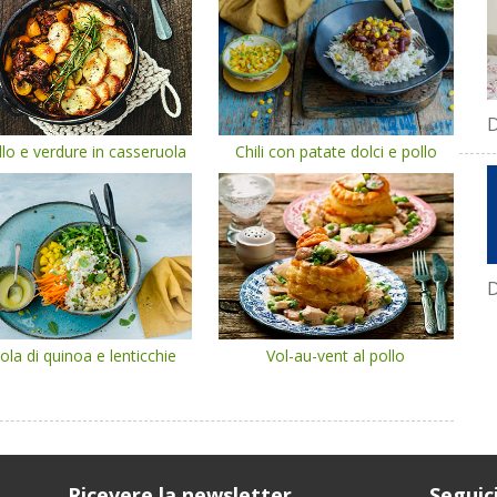
D
lo e verdure in casseruola
Chili con patate dolci e pollo
D
ola di quinoa e lenticchie
Vol-au-vent al pollo
Ricevere la newsletter
Seguic