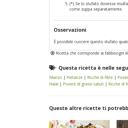
(*) Se lo stufato dovesse risult
come zuppa separatamente.
Osservazioni
È possibile cuocere questo stufato qualc
Ricetta che corrisponde ai fabbisogni deg
Questa ricetta è nelle seg
Manzo
|
Pietanze
|
Ricche di fibre
|
Pover
Halal
|
Povere di grassi saturi
|
Ricche di 
Queste altre ricette ti potreb