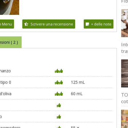
Fi
io Menu
Scrivere una recensione
+ delle note
sioni (
2
)
Int
tra
 manzo
 tipo 0
125 mL
d'oliva
60 mL
TOP
cot
o
i pomodoro
55 g