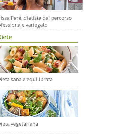
issa Paré, dietista dal percorso
fessionale variegato
Diete
ieta sana e equilibrata
ieta vegetariana