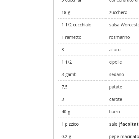
18 g
zucchero
1 1/2 cucchiaio
salsa Worceste
1 rametto
rosmarino
3
alloro
1 1/2
cipolle
3 gambi
sedano
7,5
patate
3
carote
40 g
burro
1 pizzico
sale
[facoltat
0.2 g
pepe macinat