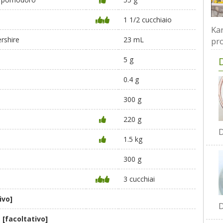
1 1/2 cucchiaio
Kar
rshire
23 mL
pro
5 g
0.4 g
300 g
220 g
D
1.5 kg
300 g
3 cucchiai
ivo]
D
o
[facoltativo]