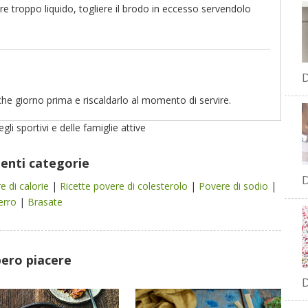
are troppo liquido, togliere il brodo in eccesso servendolo
D
he giorno prima e riscaldarlo al momento di servire.
li sportivi e delle famiglie attive
uenti categorie
D
e di calorie
|
Ricette povere di colesterolo
|
Povere di sodio
|
ferro
|
Brasate
bero piacere
D