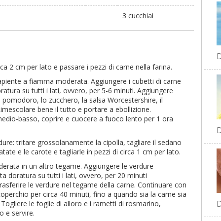
3 cucchiai
D
rca 2 cm per lato e passare i pezzi di carne nella farina.
capiente a fiamma moderata. Aggiungere i cubetti di carne
atura su tutti i lati, ovvero, per 5-6 minuti. Aggiungere
 di pomodoro, lo zucchero, la salsa Worcestershire, il
Rimescolare bene il tutto e portare a ebollizione.
medio-basso, coprire e cuocere a fuoco lento per 1 ora
D
ure: tritare grossolanamente la cipolla, tagliare il sedano
tate e le carote e tagliarle in pezzi di circa 1 cm per lato.
derata in un altro tegame. Aggiungere le verdure
 doratura su tutti i lati, ovvero, per 20 minuti
rasferire le verdure nel tegame della carne. Continuare con
operchio per circa 40 minuti, fino a quando sia la carne sia
D
 Togliere le foglie di alloro e i rametti di rosmarino,
 e servire.