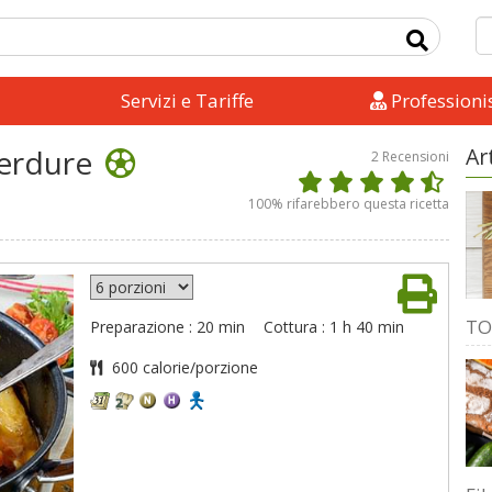
Servizi e Tariffe
Professionis
verdure
Ar
2
Recensioni
100
% rifarebbero questa ricetta
TO
Preparazione : 20 min
Cottura : 1 h 40 min
600 calorie/porzione