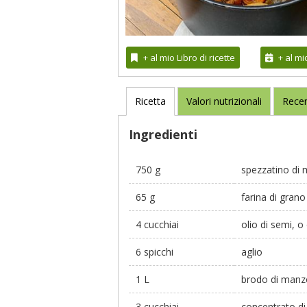
+ al mio Libro di ricette
+ al m
Ricetta
Valori nutrizionali
Recen
Ingredienti
750 g
spezzatino di
65 g
farina di grano
4 cucchiai
olio di semi, o 
6 spicchi
aglio
1 L
brodo di manz
3 cucchiai
concentrato d