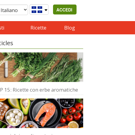
ACCEDI
ti
Ricette
Blog
ticles
P 15: Ricette con erbe aromatiche