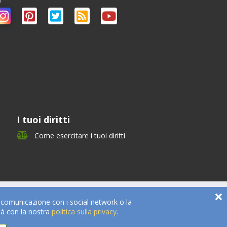
I tuoi diritti
Come esercitare i tuoi diritti
a comunicazione con i social network o la
tà con la nostra
politica sulla privacy
.