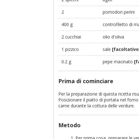
2
pomodori perini
400 g
controfiletto di 
2 cucchiai
olio d'oliva
1 pizzico
sale
[facoltativo
0.2 g
pepe macinato
[f
Prima di cominciare
Per la preparazione di questa ricetta risu
Posizionare il piatto di portata nel for
carne durante la cottura delle verdure.
Metodo
Per prima cosa, preparare le ver