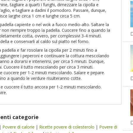
chine, tagliare a quarti i funghi, dimezzare la cipolla e
e l'aglio, e tagliare a dadini il pomodoro. Passare, dunque,
trisce larghe circa 1 cm e lunghe circa 5 cm.
 padella capiente o nel wok a fuoco medio-alto. Saltare la
er non riempire troppo la padella. Cuocere fino a quando la
D
etamente cotta, ovvero, per complessivi 3-4 minuti.
della e conservarli al caldo sul piatto nel forno.
a padella e far rosolare la cipolla per 2 minuti fino a
Aggiungere i peperoni e continuare la cottura mescolando
no a dorarsi e intenerirsi, per circa 5 minuti. Dunque,
i. Cuocere il tutto mescolando per circa 3 minuti.
 e cuocere per 1-2 minuti mescolando. Salare e pepare.
D
ino a quando le verdure risulteranno cotte.
a e cuocere il tutto ancora per 1-2 minuti mescolando.
ire.
uenti categorie
D
|
Povere di calorie
|
Ricette povere di colesterolo
|
Povere di