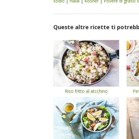
sodio
|
Halal
|
Kosher
|
Povere di grassi 
Queste altre ricette ti potreb
Riso fritto al atcchino
Pes