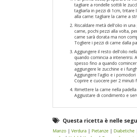
tagliare a rondelle sottili le zuc
tagliarla in pezzi di 1cm, tritar
alla carne: tagliare la carne a s
Riscaldare metà dell'olio in una
carne, pochi pezzi alla volta, p
carne sarà dorata ma non compl
Togliere i pezzi di carne dalla pa
Aggiungere il resto dell'olio nell
quando comincia a intenerirsi. 
spesso fino a quando cominceran
aggiungere le zucchine e i fungh
Aggiungere l'aglio e i pomodori
Coprire e cuocere per 2 minuti f
Rimettere la carne nella padell
Aggiustare di condimento e serv
Questa ricetta è nelle seg
Manzo
|
Verdura
|
Pietanze
|
Diabetiche