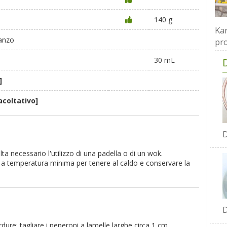
140 g
Kar
manzo
pro
30 mL
]
acoltativo]
D
lta necessario l'utilizzo di una padella o di un wok.
no a temperatura minima per tenere al caldo e conservare la
D
dure: tagliare i peperoni a lamelle larghe circa 1 cm,