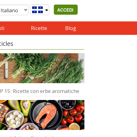
ACCEDI
ti
Ricette
Blog
ticles
P 15: Ricette con erbe aromatiche