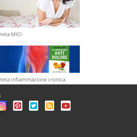
ieta MICI
ieta infiammazione cronica
i