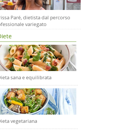
issa Paré, dietista dal percorso
fessionale variegato
Diete
ieta sana e equilibrata
ieta vegetariana