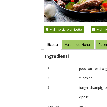
+ al mio Libro di ricette
+ al m
Ricetta
Valori nutrizionali
Recen
Ingredienti
2
peperoni rossi o gi
2
zucchine
8
funghi champigno
1
cipolle
2 spicchi
aglio