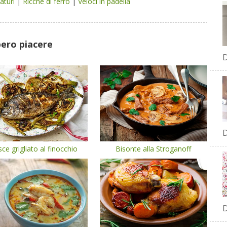
saturi
|
Ricche di ferro
|
Veloci in padella
bero piacere
D
D
ce grigliato al finocchio
Bisonte alla Stroganoff
D