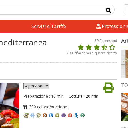
Servizi e Tariffe
Professionis
mediterranea
Ar
59
Recensioni
79
% rifarebbero questa ricetta
TO
Preparazione : 10 min
Cottura : 20 min
300 calorie/porzione