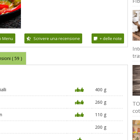
Fi
io Menu
Scrivere una recensione
+ delle note
Int
tra
sioni (
59
)
alli
400 g
260 g
TOP
cot
n
110 g
200 g