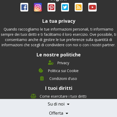
La tua privacy
Quando raccogliamo le tue informazioni personali, ti informiamo
sempre dei tuoi diritti e ti facilitiamo il loro esercizio. Ove possibile, ti
consentiamo anche di gestire le tue preferenze sulla quantità di
informazioni che scegli di condividere con noi o con i nostri partner.
Le nostre politiche
Privacy
Politica sui Cookie
Condizioni d'uso
I tuoi diritti
Chi siamo
Management Team
Come esercitare i tuoi diritti
Team Nutrizione
Su di noi
Testimonials
Partner
Servizi e Tariffe
Offerta
Medici e Professionisti