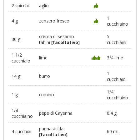
2 spicchi
aglio
1
4 g
zenzero fresco
cucchiaino
crema di sesamo
5
30 g
tahini
[facoltativo]
cucchiaini
1 1/2
lime
3/4 lime
cucchiaio
1
14 g
burro
cucchiaio
1/4
1 g
cumino
cucchiaino
1/8
pepe di Cayenna
0.4 g
cucchiaino
panna acida
4 cucchiai
60 mL
[facoltativo]