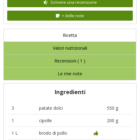
Scrivere una recensione
+ delle note
Ricetta
Valori nutrizionali
Recensioni (
1
)
Le mie note
Ingredienti
3
patate dolci
550 g
1
cipolle
200 g
1 L
brodo di pollo