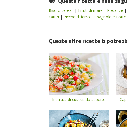
Questa ricetta è nelle seg
Riso o cereali
|
Frutti di mare
|
Pietanze
saturi
|
Ricche di ferro
|
Spagnole e Porto
Queste altre ricette ti potreb
Insalata di cuscus da asporto
Cape