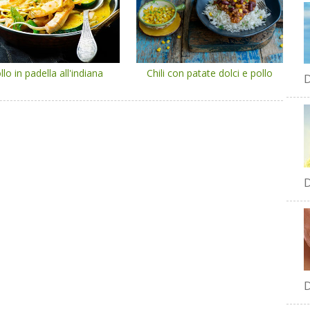
llo in padella all'indiana
Chili con patate dolci e pollo
D
D
D