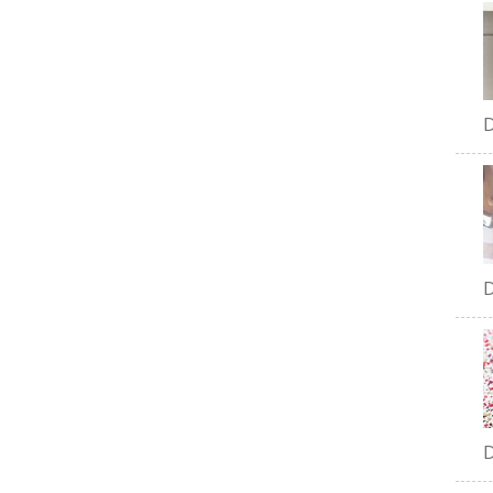
D
D
D