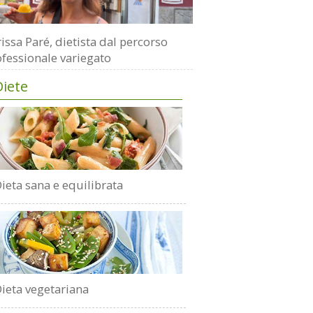
issa Paré, dietista dal percorso
fessionale variegato
Diete
ieta sana e equilibrata
ieta vegetariana