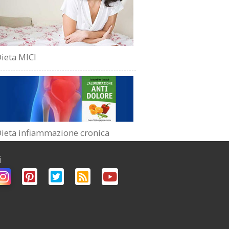
ieta MICI
ieta infiammazione cronica
i