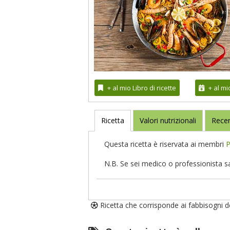
+ al mio Libro di ricette
+ al m
Ricetta
Valori nutrizionali
Recen
Questa ricetta è riservata ai membri
P
N.B. Se sei medico o professionista s
Ricetta che corrisponde ai fabbisogni deg