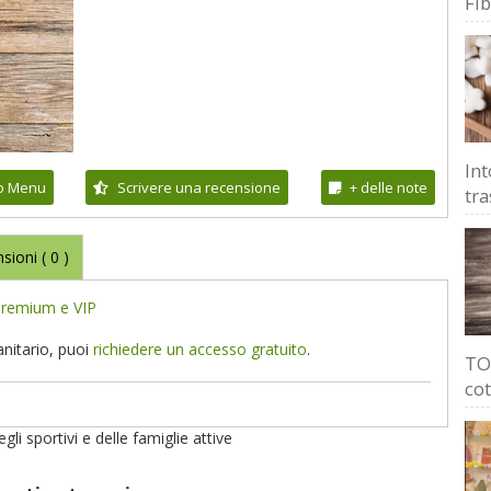
Fi
Int
io Menu
Scrivere una recensione
+ delle note
tra
sioni (
0
)
remium e VIP
anitario, puoi
richiedere un accesso gratuito
.
TOP
cot
li sportivi e delle famiglie attive