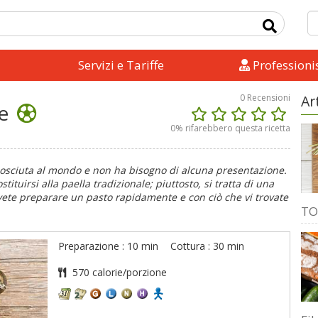
Servizi e Tariffe
Professionis
0
Recensioni
Ar
re
0
% rifarebbero questa ricetta
onosciuta al mondo e non ha bisogno di alcuna presentazione.
ituirsi alla paella tradizionale; piuttosto, si tratta di una
vete preparare un pasto rapidamente e con ciò che vi trovate
TO
Preparazione : 10 min
Cottura : 30 min
570 calorie/porzione