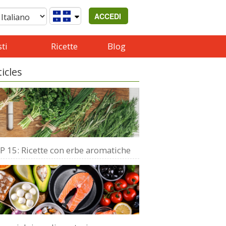
ACCEDI
ti
Ricette
Blog
ticles
P 15: Ricette con erbe aromatiche