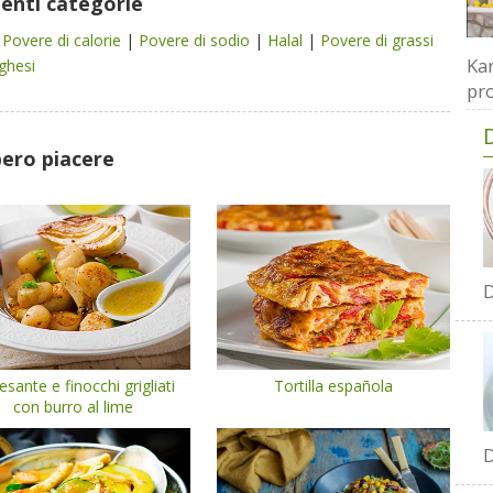
uenti categorie
|
Povere di calorie
|
Povere di sodio
|
Halal
|
Povere di grassi
Kar
ghesi
pro
bero piacere
D
sante e finocchi grigliati
Tortilla española
con burro al lime
D