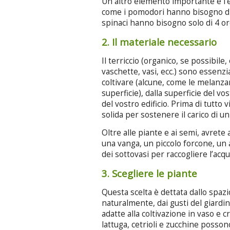
Un altro elemento importante è l’e
come i pomodori hanno bisogno di 6
spinaci hanno bisogno solo di 4 or
2. Il materiale necessario
Il terriccio (organico, se possibile,
vaschette, vasi, ecc.) sono essenzia
coltivare (alcune, come le melanza
superficie), dalla superficie del v
del vostro edificio. Prima di tutto 
solida per sostenere il carico di un
Oltre alle piante e ai semi, avrete
una vanga, un piccolo forcone, un 
dei sottovasi per raccogliere l’acqua
3. Scegliere le piante
Questa scelta è dettata dallo spazi
naturalmente, dai gusti del giardi
adatte alla coltivazione in vaso e
lattuga, cetrioli e zucchine posson