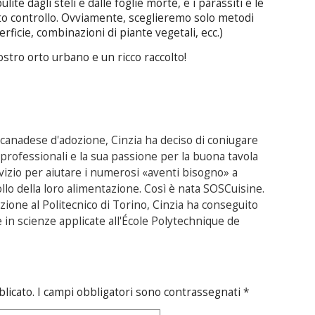
te dagli steli e dalle foglie morte, e i parassiti e le
to controllo. Ovviamente, sceglieremo solo metodi
rficie, combinazioni di piante vegetali, ecc.)
ostro orto urbano e un ricco raccolto!
e canadese d'adozione, Cinzia ha deciso di coniugare
rofessionali e la sua passione per la buona tavola
izio per aiutare i numerosi «aventi bisogno» a
ollo della loro alimentazione. Così è nata SOSCuisine.
ione al Politecnico di Torino, Cinzia ha conseguito
in scienze applicate all'École Polytechnique de
blicato.
I campi obbligatori sono contrassegnati
*