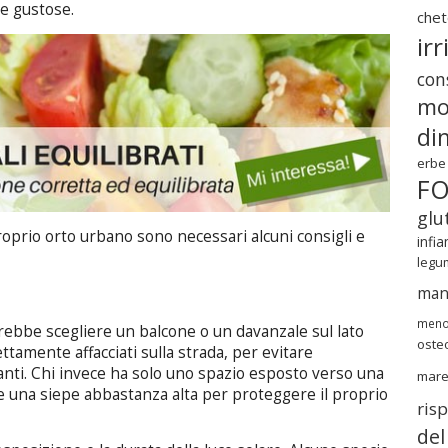
 e gustose.
chet
irr
cons
mo
di
erbe
F
glu
roprio orto urbano sono necessari alcuni consigli e
infi
legu
mang
meno
vrebbe scegliere un balcone o un davanzale sul lato
oste
rettamente affacciati sulla strada, per evitare
nanti. Chi invece ha solo uno spazio esposto verso una
mar
e una siepe abbastanza alta per proteggere il proprio
ris
del