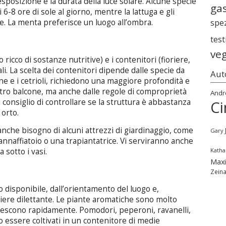
sposizione e la durata della luce solare. Alcune specie
gas
-8 ore di sole al giorno, mentre la lattuga e gli
spe
e. La menta preferisce un luogo all’ombra.
tes
ve
 o ricco di sostanze nutritive) e i contenitori (fioriere,
li. La scelta dei contenitori dipende dalle specie da
Aut
ne e i cetrioli, richiedono una maggiore profondità e
ostro balcone, ma anche dalle regole di comproprietà
Andr
vi consiglio di controllare se la struttura è abbastanza
Ci
 orto.
 anche bisogno di alcuni attrezzi di giardinaggio, come
Gary
annaffiatoio o una trapiantatrice. Vi serviranno anche
Katha
 sotto i vasi.
Max
Zein
o disponibile, dall’orientamento del luogo e,
niere dilettante. Le piante aromatiche sono molto
 crescono rapidamente. Pomodori, peperoni, ravanelli,
o essere coltivati in un contenitore di medie