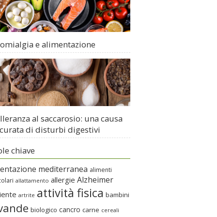
romialgia e alimentazione
lleranza al saccarosio: una causa
curata di disturbi digestivi
ole chiave
mentazione mediterranea
alimenti
Alzheimer
allergie
colari
allattamento
attività fisica
iente
bambini
artrite
vande
cancro
biologico
carne
cereali