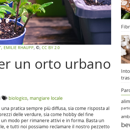
Fib
",
EMILIE RHAUPP
, ©,
CC BY 2.0
per un orto urbano
Into
tras
Par
8
biologico
,
mangiare locale
ali
una pratica sempre più diffusa, sia come risposta al
parti
prezzi delle verdure, sia come hobby del fine
amb
un modo per rimanere attivi e in forma. Basta un
be
ile, e tutti noi possiamo reclamare il nostro pezzetto