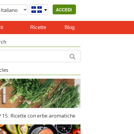
ACCEDI
ti
Ricette
Blog
rch
cles
 15: Ricette con erbe aromatiche