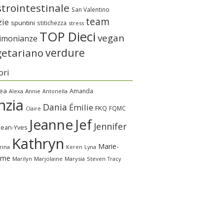
trointestinale
San Valentino
team
zie
spuntini
stitichezza
stress
TOP Dieci
vegan
timonianze
verdure
getariano
ori
ea
Amanda
Alexa
Annie
Antonella
nzia
Dania
Émilie
FKQ
FQMC
Claire
Jeanne
Jef
Jennifer
Jean-Yves
Kathryn
Marie-
rina
Keren
Lyna
ime
Marilyn
Marjolaine
Marysia
Steven
Tracy
a