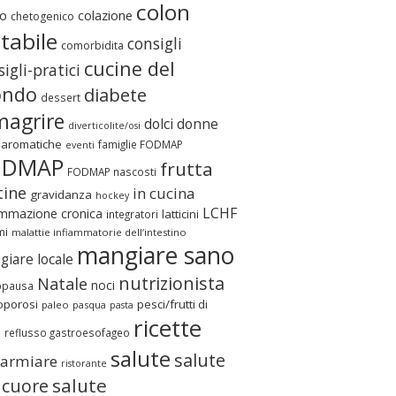
colon
o
colazione
chetogenico
itabile
consigli
comorbidita
cucine del
igli-pratici
ndo
diabete
dessert
magrire
dolci
donne
diverticolite/osi
 aromatiche
famiglie FODMAP
eventi
ODMAP
frutta
FODMAP nascosti
tine
in cucina
gravidanza
hockey
LCHF
ammazione cronica
latticini
integratori
mi
malattie infiammatorie dell’intestino
mangiare sano
iare locale
nutrizionista
Natale
noci
pausa
oporosi
pesci/frutti di
paleo
pasqua
pasta
ricette
e
reflusso gastroesofageo
salute
salute
parmiare
ristorante
salute
 cuore