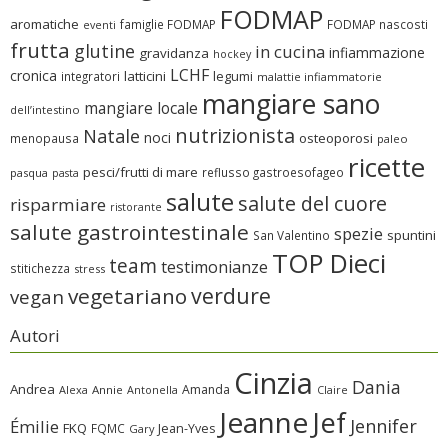
FODMAP
aromatiche
famiglie FODMAP
FODMAP nascosti
eventi
frutta
glutine
in cucina
infiammazione
gravidanza
hockey
LCHF
cronica
latticini
legumi
integratori
malattie infiammatorie
mangiare sano
mangiare locale
dell’intestino
nutrizionista
Natale
noci
osteoporosi
menopausa
paleo
ricette
pesci/frutti di mare
reflusso gastroesofageo
pasqua
pasta
salute
salute del cuore
risparmiare
ristorante
salute gastrointestinale
spezie
spuntini
San Valentino
TOP Dieci
team
testimonianze
stitichezza
stress
verdure
vegetariano
vegan
Autori
Cinzia
Dania
Andrea
Amanda
Alexa
Annie
Antonella
Claire
Jeanne
Jef
Jennifer
Émilie
FKQ
FQMC
Jean-Yves
Gary