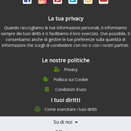
La tua privacy
Quando raccogliamo le tue informazioni personali, ti informiamo
sempre dei tuoi diritti e ti facilitiamo il loro esercizio. Ove possibile, ti
consentiamo anche di gestire le tue preferenze sulla quantità di
informazioni che scegli di condividere con noi o con i nostri partner.
Le nostre politiche
Privacy
Politica sui Cookie
Condizioni d'uso
I tuoi diritti
Chi siamo
Come esercitare i tuoi diritti
Management Team
Team Nutrizione
Su di noi
Testimonials
Partner
Servizi e Tariffe