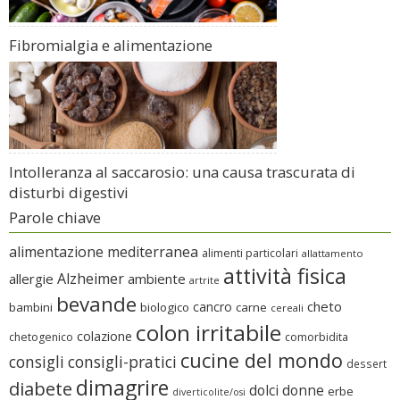
Fibromialgia e alimentazione
Intolleranza al saccarosio: una causa trascurata di
disturbi digestivi
Parole chiave
alimentazione mediterranea
alimenti particolari
allattamento
attività fisica
Alzheimer
allergie
ambiente
artrite
bevande
cheto
cancro
bambini
biologico
carne
cereali
colon irritabile
colazione
chetogenico
comorbidita
cucine del mondo
consigli
consigli-pratici
dessert
dimagrire
diabete
dolci
donne
erbe
diverticolite/osi