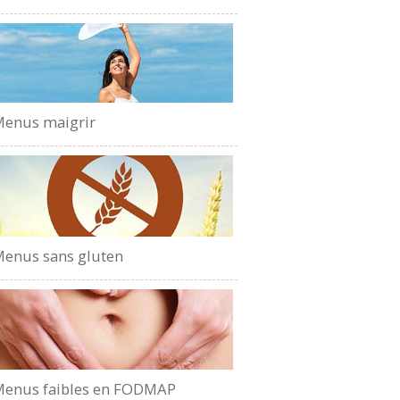
enus maigrir
enus sans gluten
enus faibles en FODMAP