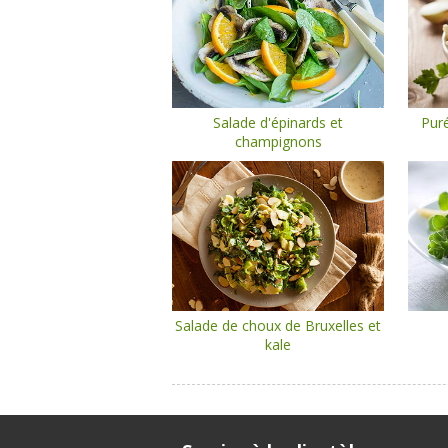
Salade d'épinards et
Pur
champignons
Salade de choux de Bruxelles et
kale