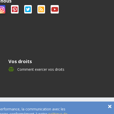
-nous
Vos droits
Comment exercer vos droits
e performance, la communication avec les
 témoins conformément à notre
politique de