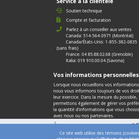
Service à la clientèle
Soutien technique
Compte et facturation
Parlez à un conseiller aux ventes
Canada: 514-564-0971 (Montréal)
Canada/États-Unis: 1-855-382-0835
(sans frais)
France: 04 85.88.02.68 (Grenoble)
Italia: 019 910.00.04 (Savona)
Vos informations personnelles
Lorsque nous recueillons vos informations
nous vous informons toujours de vos droits
leur exercice. Dans la mesure du possible
permettons également de gérer vos préfé
la quantité d'informations que vous choisi
avec nous ou nos partenaires.
À propos
Of
Ce site web utilise des témoins (cookie
À propos
Tém
réseaux sociaux ou l'affichage de public