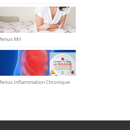
Menus MII
enus Inflammation Chronique