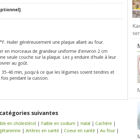
optionnel]
Kar
ser
°F. Huiler généreusement une plaque allant au four.
per en morceaux de grandeur uniforme d'environ 2 cm
une seule couche sur la plaque. Les y enduire d'huile à leur
oivrer au goût.
 35-40 min, jusqu'à ce que les légumes soient tendres et
 fois pendant la cuisson.
M
 catégories suivantes
ible en cholestérol
|
Faible en sodium
|
Halal
|
Cachère
|
gétarienne
|
Artères en santé
|
Coeur en santé
|
Au four
|
M