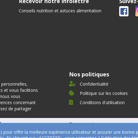
Recevoir notre infolettre
Suivez
Conseils nutrition et astuces alimentation
Nos politiques
 personnelles,
Confidentialité
 et vous facilitons
Politique sur les cookies
, nous vous
rences concernant
Conditions d'utilisation
ssez de partager
fre
Partenaires
s) pour offrir la meilleure expérience utilisateur et assurer une bonn
oignages
Nos partenaires
ités. En cliquant sur «ACCEPTER», vous consentez à l'utilisation des