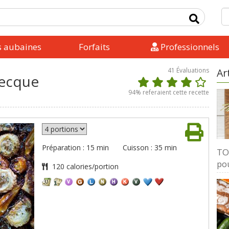
s aubaines
Forfaits
Professionnels
41
Évaluations
Ar
recque
94
% referaient cette recette
Préparation : 15 min
Cuisson : 35 min
TOP
pou
120 calories/portion