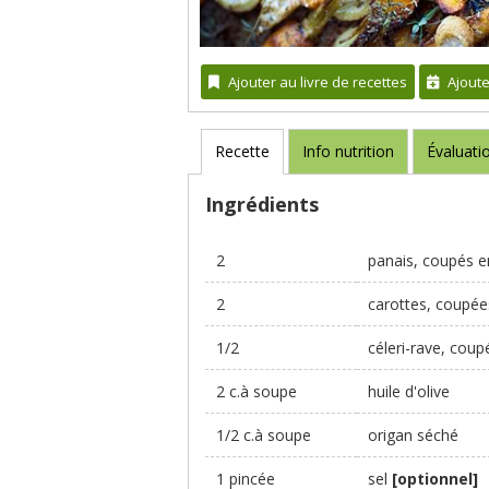
Ajouter au livre de recettes
Ajout
Recette
Info nutrition
Évaluati
Ingrédients
2
panais, coupés 
2
carottes, coupé
1/2
céleri-rave, cou
2 c.à soupe
huile d'olive
1/2 c.à soupe
origan séché
1 pincée
sel
[optionnel]