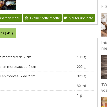
Fi
er à mon menu
Évaluer cette recette
Ajouter une note
ons (
41
)
Int
mé
en morceaux de 2 cm
190 g
es en morceaux de 2 cm
200 g
pé en morceaux de 2 cm
320 g
TO
30 mL
vos
1 g