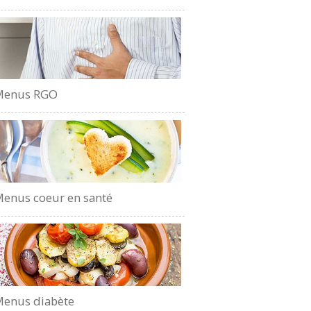
Menus RGO
enus coeur en santé
enus diabète