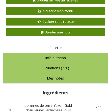
Ajouter au livre de recettes
Ajouter à mon menu
Évaluer cette recette
Ajouter une note
Recette
Info nutrition
Évaluations (
19
)
Mes notes
Ingrédients
pommes de terre Yukon Gold
400
2
(chair jaune), épluchées, puis