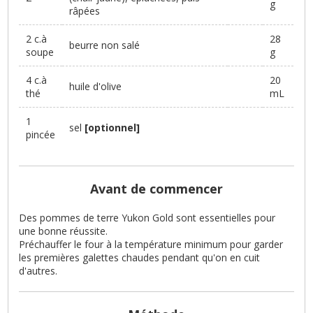
g
râpées
2 c.à
28
beurre non salé
soupe
g
4 c.à
20
huile d'olive
thé
mL
1
sel
[optionnel]
pincée
Avant de commencer
Des pommes de terre Yukon Gold sont essentielles pour
une bonne réussite.
Préchauffer le four à la température minimum pour garder
les premières galettes chaudes pendant qu'on en cuit
d'autres.