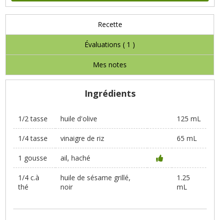
Recette
Évaluations (
1
)
Mes notes
Ingrédients
1/2 tasse
huile d'olive
125 mL
1/4 tasse
vinaigre de riz
65 mL
1 gousse
ail, haché
1/4 c.à
huile de sésame grillé,
1.25
thé
noir
mL