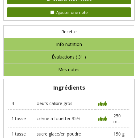
Ajouter une note
Recette
Info nutrition
Évaluations (
31
)
Mes notes
Ingrédients
4
oeufs calibre gros
250
1 tasse
crème à fouetter 35%
mL
1 tasse
sucre glace/en poudre
150 g