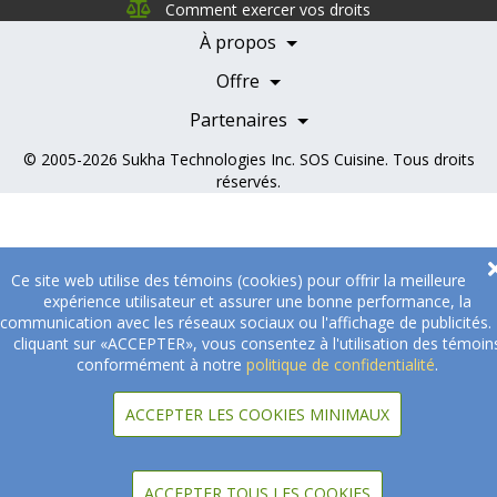
Nutrition
Comment exercer vos droits
Carrières
À propos
Nos partenaires
Témoignages
Offre
Devenir Partenaire
Professionnels de la santé
Partenaires
© 2005-2026
Sukha Technologies Inc
.
SOS Cuisine
. Tous droits
réservés.
Ce site web utilise des témoins (cookies) pour offrir la meilleure
expérience utilisateur et assurer une bonne performance, la
communication avec les réseaux sociaux ou l'affichage de publicités.
cliquant sur «ACCEPTER», vous consentez à l'utilisation des témoin
conformément à notre
politique de confidentialité
.
ACCEPTER LES COOKIES MINIMAUX
ACCEPTER TOUS LES COOKIES