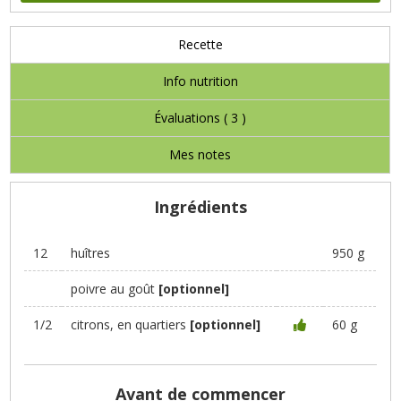
Recette
Info nutrition
Évaluations (
3
)
Mes notes
Ingrédients
12
huîtres
950 g
poivre au goût
[optionnel]
1/2
citrons, en quartiers
[optionnel]
60 g
Avant de commencer