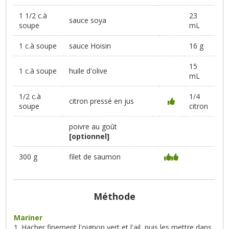
1 1/2 c.à
23
sauce soya
soupe
mL
1 c.à soupe
sauce Hoisin
16 g
15
1 c.à soupe
huile d'olive
mL
1/2 c.à
1/4
citron pressé en jus
soupe
citron
poivre au goût
[optionnel]
300 g
filet de saumon
Méthode
Mariner
Hacher finement l'oignon vert et l'ail, puis les mettre dans