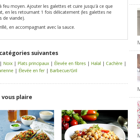
 feu moyen. Ajouter les galettes et cuire jusqu'à ce que
, en les retournant 1 fois délicatement (les galettes ne
s de viande).
grillé, en accompagnant avec la sauce.
 catégories suivantes
|
Noix
|
Plats principaux
|
Élevée en fibres
|
Halal
|
Cachère
|
arienne
|
Élevée en fer
|
Barbecue/Gril
M
 vous plaire
M