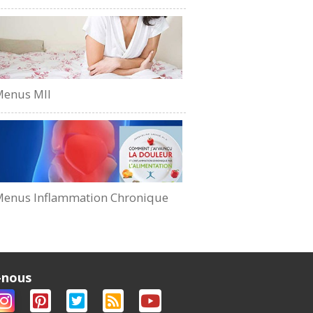
Menus MII
enus Inflammation Chronique
-nous