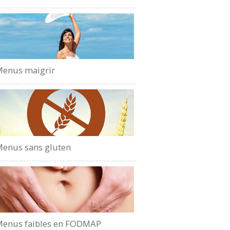
enus maigrir
enus sans gluten
enus faibles en FODMAP