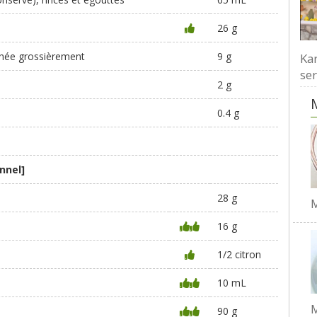
26 g
chée grossièrement
9 g
Kar
ser
2 g
0.4 g
nnel]
28 g
M
16 g
1/2 citron
10 mL
M
é
90 g