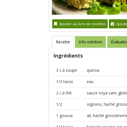
Ajouter au livre de recettes
Ajout
Recette
Info nutrition
Évaluati
Ingrédients
3 c.à soupe
quinoa
1/3 tasse
eau
2 c.à thé
sauce soya sans glut
1/2
oignons, haché gross
1 gousse
ail, haché grossièrem
1/4 tasse
haricots rouges (en c