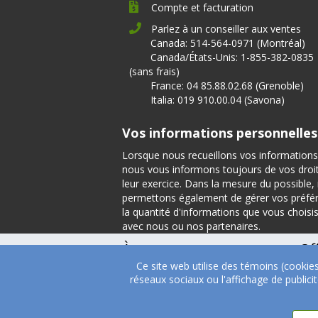
Compte et facturation
Parlez à un conseiller aux ventes
Canada: 514-564-0971 (Montréal)
Canada/États-Unis: 1-855-382-0835
(sans frais)
France: 04 85.88.02.68 (Grenoble)
Italia: 019 910.00.04 (Savona)
Vos informations personnelles
Lorsque nous recueillons vos informations
nous vous informons toujours de vos droits
leur exercice. Dans la mesure du possible
permettons également de gérer vos préfé
la quantité d'informations que vous choisi
avec nous ou nos partenaires.
À propos
Of
Ce site web utilise des témoins (cookie
À propos
Tém
réseaux sociaux ou l'affichage de public
Direction
Nutrition