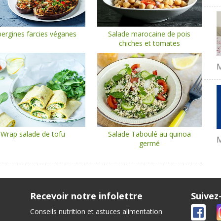
ergines farcies véganes
Salade marocaine de pois
chiches et tomates
Wrap salade de tofu
Salade Taboulé au quinoa
M
germé
Recevoir notre infolettre
Suivez
Conseils nutrition et astuces alimentation