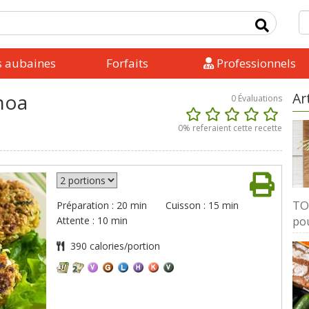
s aubaines
Forfaits
Professionnels
noa
Ar
0
Évaluations
0
% referaient cette recette
TOP
Préparation : 20 min
Cuisson : 15 min
pou
Attente : 10 min
390 calories/portion