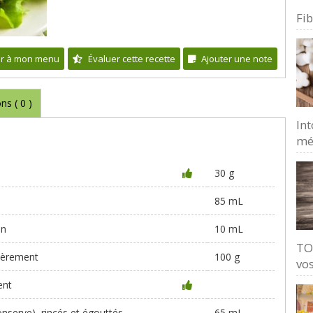
Fi
er à mon menu
Évaluer cette recette
Ajouter une note
ons (
0
)
Int
mé
30 g
85 mL
en
10 mL
TO
ièrement
100 g
vos
ent
onserve), rincés et égouttés
65 mL