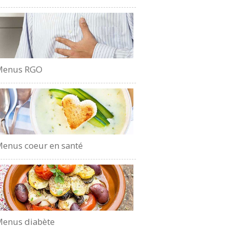
Menus RGO
enus coeur en santé
enus diabète