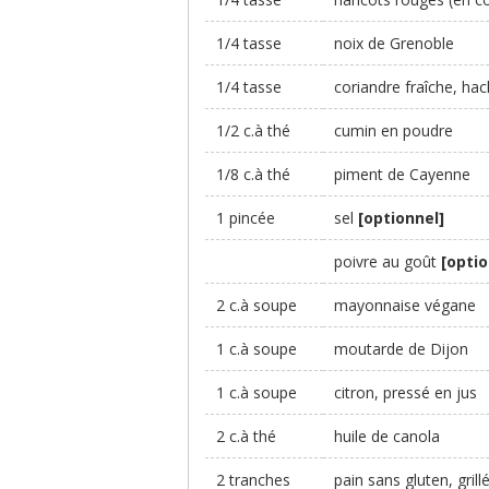
1/4 tasse
noix de Grenoble
1/4 tasse
coriandre fraîche, ha
1/2 c.à thé
cumin en poudre
1/8 c.à thé
piment de Cayenne
1 pincée
sel
[optionnel]
poivre au goût
[optio
2 c.à soupe
mayonnaise végane
1 c.à soupe
moutarde de Dijon
1 c.à soupe
citron, pressé en jus
2 c.à thé
huile de canola
2 tranches
pain sans gluten, grill