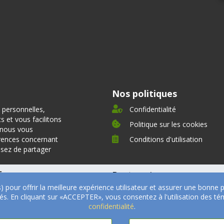
Nos politiques
 personnelles,
Confidentialité
 et vous facilitons
Politique sur les cookies
, nous vous
rences concernant
Conditions d'utilisation
ssez de partager
fre
Partenaires
s) pour offrir la meilleure expérience utilisateur et assurer une bonn
oignages
Nos partenaires
ités. En cliquant sur «ACCEPTER», vous consentez à l'utilisation des
Devenir Partenaire
confidentialité
.
Professionnels de la santé