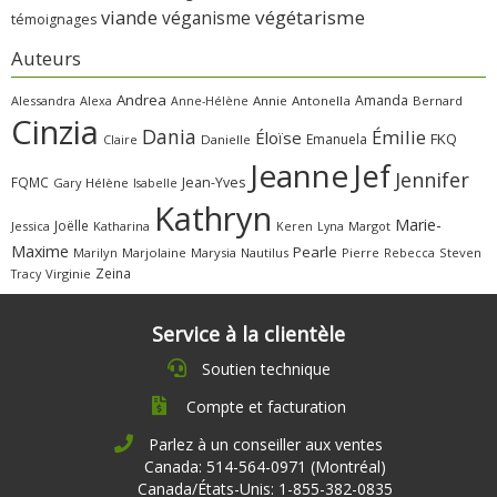
viande
végétarisme
véganisme
témoignages
Auteurs
Andrea
Amanda
Alessandra
Alexa
Annie
Antonella
Bernard
Anne-Hélène
Cinzia
Dania
Émilie
Éloïse
FKQ
Emanuela
Claire
Danielle
Jeanne
Jef
Jennifer
FQMC
Jean-Yves
Gary
Hélène
Isabelle
Kathryn
Marie-
Joëlle
Jessica
Katharina
Margot
Keren
Lyna
Maxime
Pearle
Marilyn
Marjolaine
Marysia
Nautilus
Pierre
Rebecca
Steven
Zeina
Virginie
Tracy
Service à la clientèle
Soutien technique
Compte et facturation
Parlez à un conseiller aux ventes
Canada: 514-564-0971 (Montréal)
Canada/États-Unis: 1-855-382-0835