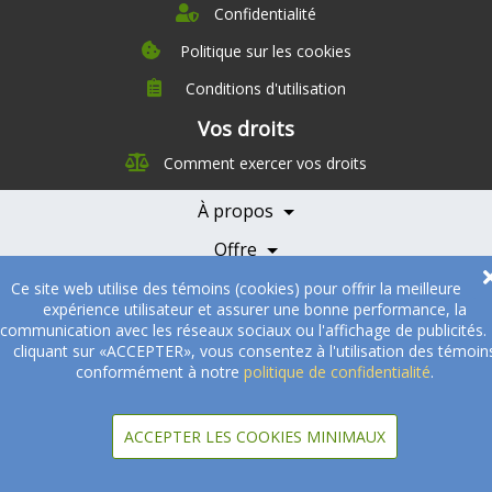
Confidentialité
Politique sur les cookies
Conditions d'utilisation
À propos
Vos droits
Direction
Comment exercer vos droits
Nutrition
Carrières
À propos
Nos partenaires
Témoignages
Offre
Devenir Partenaire
Professionnels de la santé
Partenaires
Ce site web utilise des témoins (cookies) pour offrir la meilleure
expérience utilisateur et assurer une bonne performance, la
© 2005-2026
Sukha Technologies Inc
.
SOS Cuisine
. Tous droits
communication avec les réseaux sociaux ou l'affichage de publicités.
réservés.
cliquant sur «ACCEPTER», vous consentez à l'utilisation des témoin
conformément à notre
politique de confidentialité
.
ACCEPTER LES COOKIES MINIMAUX