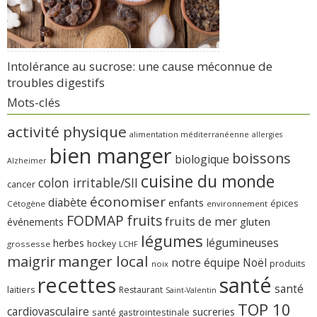
Intolérance au sucrose: une cause méconnue de
troubles digestifs
Mots-clés
activité physique
alimentation méditerranéenne
allergies
bien manger
boissons
biologique
Alzheimer
cuisine du monde
colon irritable/SII
cancer
économiser
diabète
enfants
épices
Cétogène
environnement
FODMAP
fruits
fruits de mer
gluten
événements
légumes
légumineuses
herbes
hockey
grossesse
LCHF
manger local
maigrir
notre équipe
Noël
produits
noix
recettes
santé
santé
laitiers
Restaurant
Saint-Valentin
TOP 10
cardiovasculaire
sucreries
santé gastrointestinale