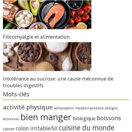
Fibromyalgie et alimentation
Intolérance au sucrose: une cause méconnue de
troubles digestifs
Mots-clés
activité physique
alimentation méditerranéenne
allergies
bien manger
boissons
biologique
Alzheimer
cuisine du monde
colon irritable/SII
cancer