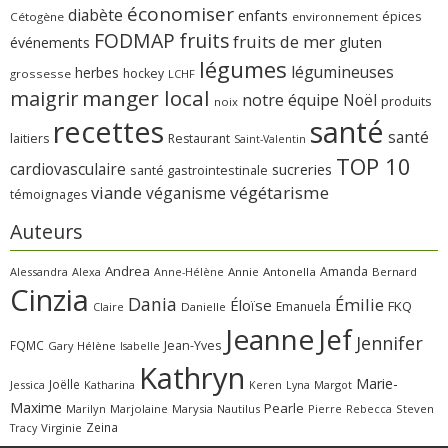
économiser
diabète
enfants
épices
Cétogène
environnement
FODMAP
fruits
fruits de mer
gluten
événements
légumes
légumineuses
herbes
hockey
grossesse
LCHF
manger local
maigrir
notre équipe
Noël
produits
noix
recettes
santé
santé
laitiers
Restaurant
Saint-Valentin
TOP 10
cardiovasculaire
sucreries
santé gastrointestinale
viande
végétarisme
véganisme
témoignages
Auteurs
Andrea
Amanda
Alessandra
Alexa
Annie
Antonella
Bernard
Anne-Hélène
Cinzia
Dania
Émilie
Éloïse
FKQ
Emanuela
Claire
Danielle
Jeanne
Jef
Jennifer
FQMC
Jean-Yves
Gary
Hélène
Isabelle
Kathryn
Marie-
Joëlle
Jessica
Katharina
Margot
Keren
Lyna
Maxime
Pearle
Marilyn
Marjolaine
Marysia
Nautilus
Pierre
Rebecca
Steven
Zeina
Virginie
Tracy